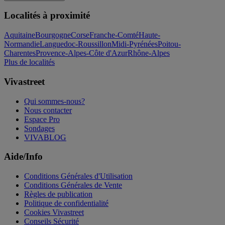
Localités à proximité
Aquitaine
Bourgogne
Corse
Franche-Comté
Haute-
Normandie
Languedoc-Roussillon
Midi-Pyrénées
Poitou-
Charentes
Provence-Alpes-Côte d'Azur
Rhône-Alpes
Plus de localités
Vivastreet
Qui sommes-nous?
Nous contacter
Espace Pro
Sondages
VIVABLOG
Aide/Info
Conditions Générales d'Utilisation
Conditions Générales de Vente
Règles de publication
Politique de confidentialité
Cookies Vivastreet
Conseils Sécurité