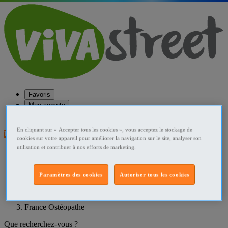
Favoris
Mon compte
Aide
En cliquant sur « Accepter tous les cookies », vous acceptez le stockage de
Publier une annonce
cookies sur votre appareil pour améliorer la navigation sur le site, analyser son
utilisation et contribuer à nos efforts de marketing.
Favoris
Publier une annonce
Menu
Paramètres des cookies
Autoriser tous les cookies
Accueil
France Ostéopathe
Que recherchez-vous ?