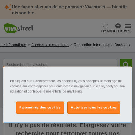
Une façon plus rapide de parcourir Vivastreet — bientôt
disponible.
FAVORIS
PUBLIER ?
MENU
nde Informatique
Bordeaux Informatique
Reparation Informatique Bordeaux
mot(s)
clé(s)
Catégorie
Sélectionnez la localisation
En cliquant sur « Accepter tous les cookies », vous acceptez le stockage de
cookies sur votre appareil pour améliorer la navigation sur le site, analyser son
utilisation et contribuer à nos efforts de marketing.
Galerie
Alerte
Paramètres des cookies
Autoriser tous les cookies
Il n'y a pas de résultats. Élargissez votre
recherche pour retrouver toutes nos