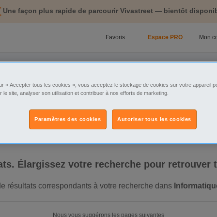
Une façon plus rapide de parcourir Vivastreet — bientôt disponib
Favoris
Espace PRO
Mon c
atique
Gironde Informatique
Bordeaux Informatique
Formation Informatiqu
ur « Accepter tous les cookies », vous acceptez le stockage de cookies sur votre appareil po
tégorie
Sélectionnez la localisation
r le site, analyser son utilisation et contribuer à nos efforts de marketing.
Paramètres des cookies
Autoriser tous les cookies
ltats. Élargissez votre recherche pour retrouver
 de résultats correspondants à votre recherche dans
Informatiq
Nous vous suggérons les pages suivantes