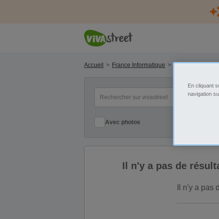
Accueil
France Informatique
Aquitaine Inform
En cliquant s
mot(s) clé(s)
Ca
navigation su
Avec photos
Il n'y a pas de résu
Il n'y a pas