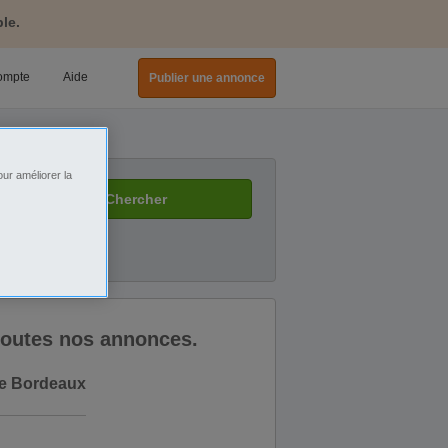
le.
ompte
Aide
Publier une annonce
e Bordeaux
ur améliorer la
Chercher
 toutes nos annonces.
ue Bordeaux