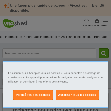
Une façon plus rapide de parcourir Vivastreet — bientôt
disponible.
FAVORIS
PUBLIER ?
MENU
nde Informatique
Bordeaux Informatique
Assistance Informatique Bordeaux
mot(s)
clé(s)
Catégorie
Sélectionnez la localisation
En cliquant sur « Accepter tous les cookies », vous acceptez le stockage de
cookies sur votre appareil pour améliorer la navigation sur le site, analyser son
utilisation et contribuer à nos efforts de marketing.
Galerie
Alerte
Paramètres des cookies
Autoriser tous les cookies
Il n'y a pas de résultats. Élargissez votre
recherche pour retrouver toutes nos