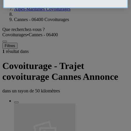
Alpes-Maritimes Covoiturages
Cannes - 06400 Covoiturages
Que recherchez-vous ?
Covoiturages
•
Cannes - 06400
Filtres
1
résultat dans
Covoiturage - Trajet
covoiturage Cannes Annonce
dans un rayon de
50 kilomètres