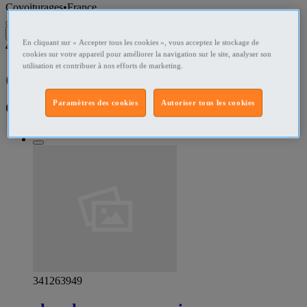
Covoiturages
•
France
Filtres
En cliquant sur « Accepter tous les cookies », vous acceptez le stockage de
4
résultats dans
cookies sur votre appareil pour améliorer la navigation sur le site, analyser son
utilisation et contribuer à nos efforts de marketing.
Covoiturage - Trajet
covoiturage France Annonce
Paramètres des cookies
Autoriser tous les cookies
341263949