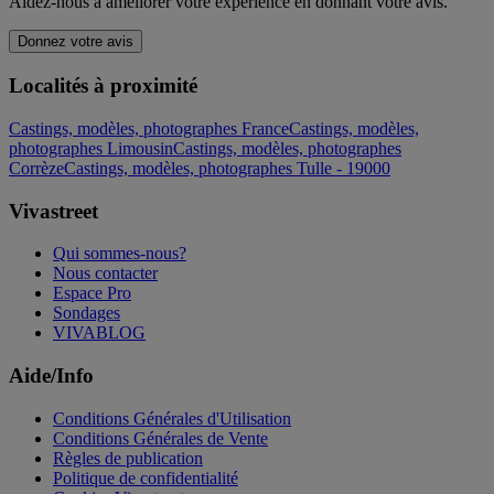
Aidez-nous à améliorer votre expérience en donnant votre avis.
Donnez votre avis
Localités à proximité
Castings, modèles, photographes France
Castings, modèles,
photographes Limousin
Castings, modèles, photographes
Corrèze
Castings, modèles, photographes Tulle - 19000
Vivastreet
Qui sommes-nous?
Nous contacter
Espace Pro
Sondages
VIVABLOG
Aide/Info
Conditions Générales d'Utilisation
Conditions Générales de Vente
Règles de publication
Politique de confidentialité