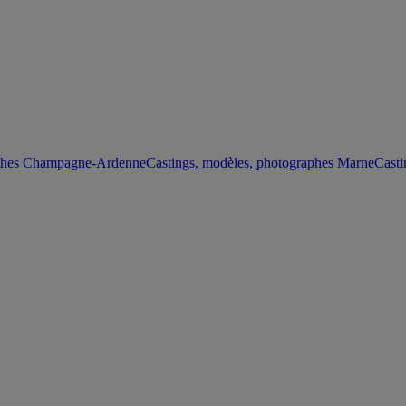
aphes Champagne-Ardenne
Castings, modèles, photographes Marne
Casti