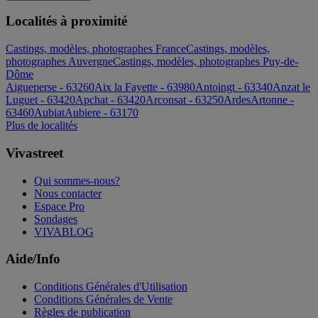
Localités à proximité
Castings, modèles, photographes France
Castings, modèles,
photographes Auvergne
Castings, modèles, photographes Puy-de-
Dôme
Aigueperse - 63260
Aix la Fayette - 63980
Antoingt - 63340
Anzat le
Luguet - 63420
Apchat - 63420
Arconsat - 63250
Ardes
Artonne -
63460
Aubiat
Aubiere - 63170
Plus de localités
Vivastreet
Qui sommes-nous?
Nous contacter
Espace Pro
Sondages
VIVABLOG
Aide/Info
Conditions Générales d'Utilisation
Conditions Générales de Vente
Règles de publication