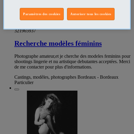
Paramètres des cookies
Autoriser tous les cookies
321965937
Recherche modèles féminins
Photographe amateur,et je cherche des modeles feminins pour
shootings lingerie et nu artistique debutantes acceptées. Merci
de me contacter pour plus d'informations.
Castings, modèles, photographes Bordeaux - Bordeaux
Particulier