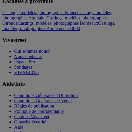
Localités à proximité
Castings, modèles, photographes France
Castings, modèles,
photographes Aquitaine
Castings, modèles, photographes
Gironde
Castings, modèles, photographes Bordeaux
Castings,
modèles, photographes Bordeaux - 33000
Vivastreet
Qui sommes-nous?
Nous contacter
Espace Pro
Sondages
VIVABLOG
Aide/Info
Conditions Générales d'Utilisation
Conditions Générales de Vente
Règles de publication
Politique de confidentialité
Cookies Vivastreet
Conseils Sécurité
Aide