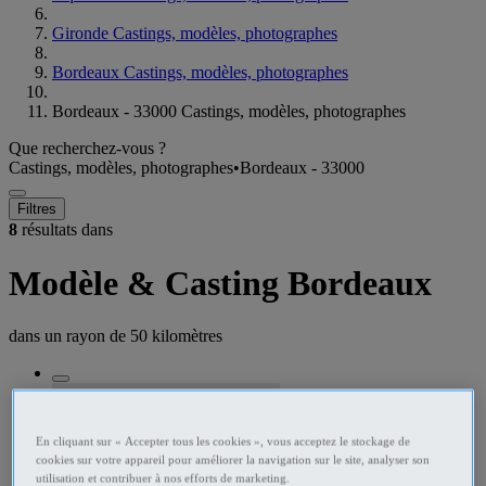
Gironde Castings, modèles, photographes
Bordeaux Castings, modèles, photographes
Bordeaux - 33000 Castings, modèles, photographes
Que recherchez-vous ?
Castings, modèles, photographes
•
Bordeaux - 33000
Filtres
8
résultats dans
Modèle & Casting Bordeaux
dans un rayon de
50 kilomètres
En cliquant sur « Accepter tous les cookies », vous acceptez le stockage de
cookies sur votre appareil pour améliorer la navigation sur le site, analyser son
utilisation et contribuer à nos efforts de marketing.