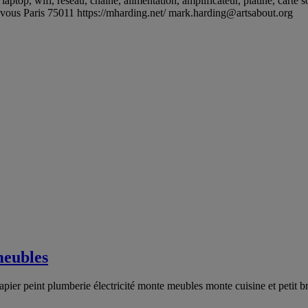
aptop, wifi, réseau, chaîne, alimentation, amplificateur, platine, carte
z-vous Paris 75011 https://mharding.net/
mark.harding@artsabout.org
meubles
 papier peint plumberie électricité monte meubles monte cuisine et petit 