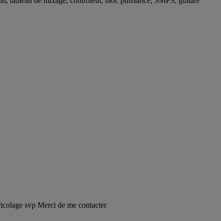
 son, tableau de mixage, contrôleur, bloc puissance, SMPS, guitare
bricolage svp Merci de me contacter