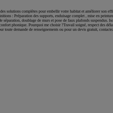
des solutions complètes pour embellir votre habitat et améliorer son effi
initions : Préparation des supports, enduisage complet , mise en peintur
de séparation, doublage de murs et pose de faux plafonds suspendus. Isol
e confort phonique. Pourquoi me choisir ?Travail soigné, respect des déla
 Pour toute demande de renseignements ou pour un devis gratuit, contact