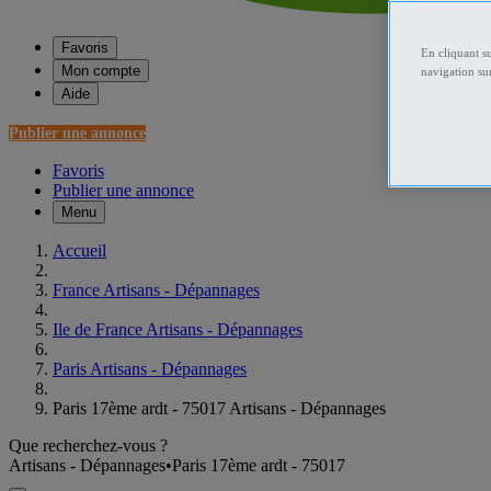
Favoris
En cliquant s
Mon compte
navigation sur
Aide
Publier une annonce
Favoris
Publier une annonce
Menu
Accueil
France Artisans - Dépannages
Ile de France Artisans - Dépannages
Paris Artisans - Dépannages
Paris 17ème ardt - 75017 Artisans - Dépannages
Que recherchez-vous ?
Artisans - Dépannages
•
Paris 17ème ardt - 75017