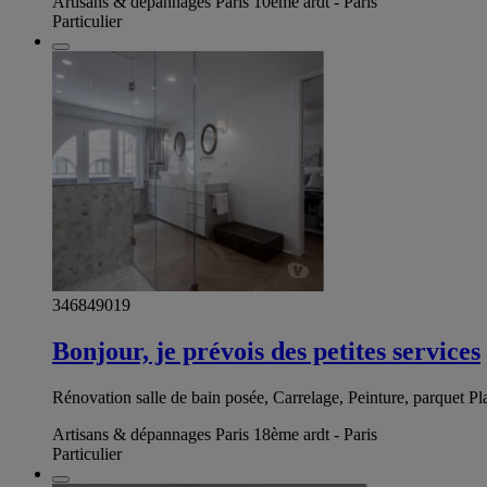
Artisans & dépannages Paris 10ème ardt - Paris
Particulier
346849019
Bonjour, je prévois des petites services
Rénovation salle de bain posée, Carrelage, Peinture, parquet Pl
Artisans & dépannages Paris 18ème ardt - Paris
Particulier