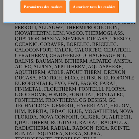
CALDER, STIEBEL ELTRON, UNICONFORT,
Paramètres des cookies
Autoriser tous les cookies
STEAFRANCE, SVI, LVI, APPLIMO, AIRELEC,
CONCORDE, ZENITH, TEXAS DE FRANCE,
KALIREL, UNIV'R CHAUFFAGE, PALAYER, AMBEO,
FERROLI, ALLAUWE, THERMIPRODUCTION,
INOVATHERTM, LEM, VASCO, THERMOGLASS,
QUATUOR, MAZDA, SIEMENS, DUCASA, TRESCO,
OCEANIC, CORAVER, BORELEC, BRICELEC,
CALOCONFORT, CALOR, CALORTEC, CERATECH,
CERATHERMI, CHAUFFELEC, CHAUFFAGE N°1,
BALNIS, BAUMANN, BITHERM, ALPATEC, AMSTA,
ALTEC, ALPINA, APPLITHERM, AQUASPHERE,
AQUITHERM, ATOLE, ATOUT THERM, DREXON,
DUCASA, ECOTECH, ELCO, ELITSUN, EUROFONTE,
EUROFONTALE, EVO, EWT, FAGOR, FARAL,
FINIMETAL, FLORITHERM, FONTELLI, FLORYA,
GOOD HOME, FONDIS, FONDITAL, FONTALEC,
FONTHERM, FRONTHERM, CG DESIGN, GC
TECHNOLOGY, GEMERIT, HAVERLAND, HELIOM,
HJM, INERTIA, JEDAC, KLUB, MOGATHERM, NOVA
FLORIDA, NOVA CONFORT, OLIGER, QUALITECH,
QUALITHERM, RC GUYOT, RADIAL, RADIALUX,
RADIATHERM, RADIAL, RADSON, RICA, ROINTE,
RUNTAL, SQUADRA, STEKA, SUPRA,