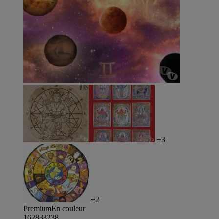
+3
+2
Premium
En couleur
162833238