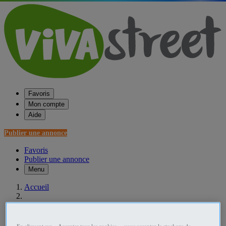
Favoris
Mon compte
Aide
Publier une annonce
Favoris
Publier une annonce
Menu
Accueil
France Horoscope - Voyance
Aquitaine Horoscope - Voyance