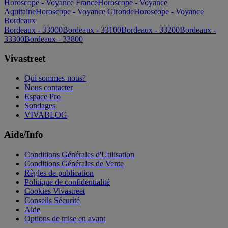
Horoscope - Voyance France
Horoscope - Voyance
Aquitaine
Horoscope - Voyance Gironde
Horoscope - Voyance
Bordeaux
Bordeaux - 33000
Bordeaux - 33100
Bordeaux - 33200
Bordeaux -
33300
Bordeaux - 33800
Vivastreet
Qui sommes-nous?
Nous contacter
Espace Pro
Sondages
VIVABLOG
Aide/Info
Conditions Générales d'Utilisation
Conditions Générales de Vente
Règles de publication
Politique de confidentialité
Cookies Vivastreet
Conseils Sécurité
Aide
Options de mise en avant