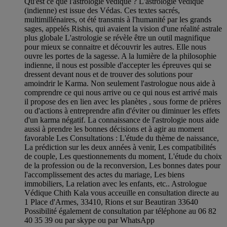
Qu'est ce que l'astrologie védique ? L'astrologie védique
(indienne) est issue des Védas. Ces textes sacrés,
multimillénaires, ot été transmis à l'humanité par les grands
sages, appelés Rishis, qui avaient la vision d'une réalité astrale
plus globale L'astrologie se révèle être un outil magnifique
pour mieux se connaitre et découvrir les autres. Elle nous
ouvre les portes de la sagesse. A la lumière de la philosophie
indienne, il nous est possible d'accepter les épreuves qui se
dressent devant nous et de trouver des solutions pour
amoindrir le Karma. Non seulement l'astrologue nous aide à
comprendre ce qui nous arrive ou ce qui nous est arrivé mais
il propose des en lien avec les planètes , sous forme de prières
ou d'actions à entreprendre afin d'éviter ou diminuer les effets
d'un karma négatif. La connaissance de l'astrologie nous aide
aussi à prendre les bonnes décisions et à agir au moment
favorable Les Consultations : L'étude du thème de naissance,
La prédiction sur les deux années à venir, Les compatibilités
de couple, Les questionnements du moment, L'étude du choix
de la profession ou de la reconversion, Les bonnes dates pour
l'accomplissement des actes du mariage, Les biens
immobiliers, La relation avec les enfants, etc.. Astrologue
Védique Chith Kala vous acceuille en consultation directe au
1 Place d'Armes, 33410, Rions et sur Beautiran 33640
Possibilité également de consultation par téléphone au 06 82
40 35 39 ou par skype ou par WhatsApp