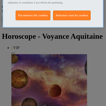
utilisation et contribuer à nos efforts de marketing.
Que recherchez-vous ?
Horoscope - Voyance
•
Aquitaine
Paramètres des cookies
Autoriser tous les cookies
Filtres
1
résultat dans
Horoscope - Voyance Aquitaine
VIP