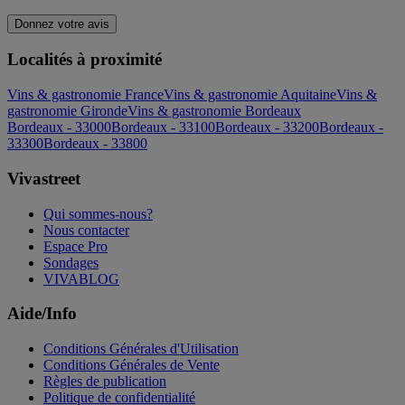
Donnez votre avis
Localités à proximité
Vins & gastronomie France
Vins & gastronomie Aquitaine
Vins &
gastronomie Gironde
Vins & gastronomie Bordeaux
Bordeaux - 33000
Bordeaux - 33100
Bordeaux - 33200
Bordeaux -
33300
Bordeaux - 33800
Vivastreet
Qui sommes-nous?
Nous contacter
Espace Pro
Sondages
VIVABLOG
Aide/Info
Conditions Générales d'Utilisation
Conditions Générales de Vente
Règles de publication
Politique de confidentialité