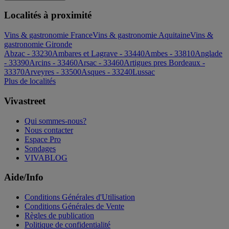
Localités à proximité
Vins & gastronomie France
Vins & gastronomie Aquitaine
Vins &
gastronomie Gironde
Abzac - 33230
Ambares et Lagrave - 33440
Ambes - 33810
Anglade
- 33390
Arcins - 33460
Arsac - 33460
Artigues pres Bordeaux -
33370
Arveyres - 33500
Asques - 33240
Lussac
Plus de localités
Vivastreet
Qui sommes-nous?
Nous contacter
Espace Pro
Sondages
VIVABLOG
Aide/Info
Conditions Générales d'Utilisation
Conditions Générales de Vente
Règles de publication
Politique de confidentialité