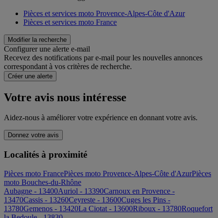
Pièces et services moto Provence-Alpes-Côte d'Azur
Pièces et services moto France
Modifier la recherche
Configurer une alerte e-mail
Recevez des notifications par e-mail pour les nouvelles annonces
correspondant à vos critères de recherche.
Créer une alerte
Votre avis nous intéresse
Aidez-nous à améliorer votre expérience en donnant votre avis.
Donnez votre avis
Localités à proximité
Pièces moto France
Pièces moto Provence-Alpes-Côte d'Azur
Pièces
moto Bouches-du-Rhône
Aubagne - 13400
Auriol - 13390
Carnoux en Provence -
13470
Cassis - 13260
Ceyreste - 13600
Cuges les Pins -
13780
Gemenos - 13420
La Ciotat - 13600
Riboux - 13780
Roquefort
la Bedoule - 13830