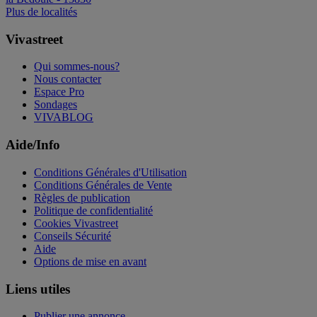
Plus de localités
Vivastreet
Qui sommes-nous?
Nous contacter
Espace Pro
Sondages
VIVABLOG
Aide/Info
Conditions Générales d'Utilisation
Conditions Générales de Vente
Règles de publication
Politique de confidentialité
Cookies Vivastreet
Conseils Sécurité
Aide
Options de mise en avant
Liens utiles
Publier une annonce