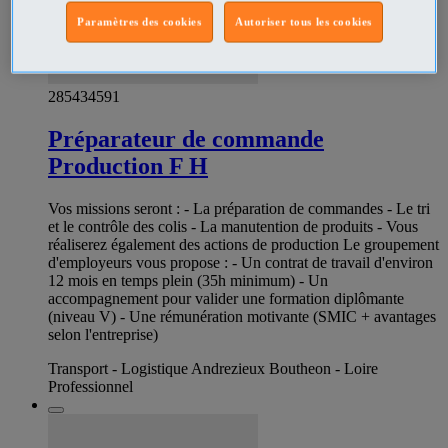
Paramètres des cookies
Autoriser tous les cookies
285434591
Préparateur de commande
Production F H
Vos missions seront : - La préparation de commandes - Le tri
et le contrôle des colis - La manutention de produits - Vous
réaliserez également des actions de production Le groupement
d'employeurs vous propose : - Un contrat de travail d'environ
12 mois en temps plein (35h minimum) - Un
accompagnement pour valider une formation diplômante
(niveau V) - Une rémunération motivante (SMIC + avantages
selon l'entreprise)
Transport - Logistique Andrezieux Boutheon - Loire
Professionnel