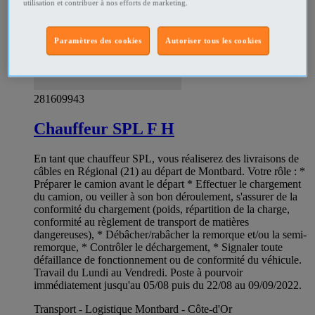
utilisation et contribuer à nos efforts de marketing.
Paramètres des cookies
Autoriser tous les cookies
281609943
Chauffeur SPL F H
En tant que chauffeur SPL, vous réaliserez des livraisons de
câbles en Régional (21) au départ de Montbard. Votre rôle : *
Préparer le camion avant le départ * Effectuer le chargement
du camion, ou veiller à son bon déroulement, s'assurer de la
conformité du chargement (poids, répartition de la charge,
conformité au règlement de transport de matières
dangereuses), * Débâcher/rabâcher la remorque et/ou la semi-
remorque, * Contrôler le déchargement, * Signaler toute
défaillance de fonctionnement ou de conformité du véhicule.
Travail du Lundi au Vendredi. Poste à pourvoir
immédiatement jusqu'au 05/08 puis du 22/08 au 09/09/2022.
Transport - Logistique Montbard - Côte-d'Or