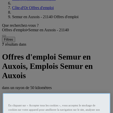
Côte-d'Or Offres d'emploi
Semur en Auxois - 21140 Offres d'emploi
Que recherchez-vous ?
Offres d'emploi
•
Semur en Auxois - 21140
Filtres
7
résultats dans
Offres d'emploi Semur en
Auxois, Emplois Semur en
Auxois
dans un rayon de
50 kilomètres
En cliquant sur « Accepter tous les cookies », vous acceptez le stockage de
cookies sur votre appareil pour améliorer la navigation sur le site, analyser son