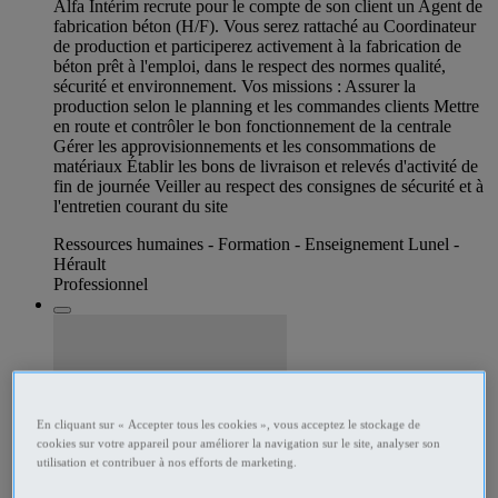
Alfa Intérim recrute pour le compte de son client un Agent de
fabrication béton (H/F). Vous serez rattaché au Coordinateur
de production et participerez activement à la fabrication de
béton prêt à l'emploi, dans le respect des normes qualité,
sécurité et environnement. Vos missions : Assurer la
production selon le planning et les commandes clients Mettre
en route et contrôler le bon fonctionnement de la centrale
Gérer les approvisionnements et les consommations de
matériaux Établir les bons de livraison et relevés d'activité de
fin de journée Veiller au respect des consignes de sécurité et à
l'entretien courant du site
Ressources humaines - Formation - Enseignement Lunel -
Hérault
Professionnel
En cliquant sur « Accepter tous les cookies », vous acceptez le stockage de
cookies sur votre appareil pour améliorer la navigation sur le site, analyser son
utilisation et contribuer à nos efforts de marketing.