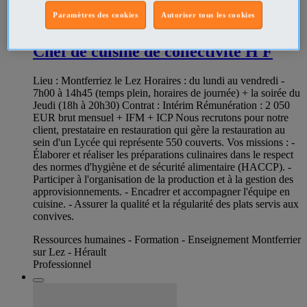
Paramètres des cookies
Autoriser tous les cookies
342649123
Chef de cuisine de collectivité H F
Lieu : Montferriez le Lez Horaires : du lundi au vendredi -
7h00 à 14h45 (temps plein, horaires de journée) + la soirée du
Jeudi (18h à 20h30) Contrat : Intérim Rémunération : 2 050
EUR brut mensuel + IFM + ICP Nous recrutons pour notre
client, prestataire en restauration qui gère la restauration au
sein d'un Lycée qui représente 550 couverts. Vos missions : -
Élaborer et réaliser les préparations culinaires dans le respect
des normes d'hygiène et de sécurité alimentaire (HACCP). -
Participer à l'organisation de la production et à la gestion des
approvisionnements. - Encadrer et accompagner l'équipe en
cuisine. - Assurer la qualité et la régularité des plats servis aux
convives.
Ressources humaines - Formation - Enseignement Montferrier
sur Lez - Hérault
Professionnel