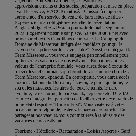
7. (Midi et Soir selon affluence) - Gestion des
approvisionnements et des stocks, préparation et mise en place
avant le service, HACCP maitrisé. - Cuisson à emporter
agrémentée d'un service de vente de barquettes de frites -
Expérience un an obligatoire, excellente présentation -
Anglais obligatoire. - Poste à pourvoir de mai à septembre
2022. Logement possible sur place. Salaire 2000 € net avec
prime sur objectifs Conditions de travail : Le Camping du
Domaine de Massereau intègre des candidats pour qui le
"savoir être" prime sur le "savoir faire". Aussi, en intégrant la
Team Massereau, vous vous engagez personnellement pour
optimiser les vacances de nos estivants. En partageant les
valeurs de l'entreprise familiale, vous aurez donc à coeur de
relever les défis humains qui feront de vous un membre de la
Team Massereau épanoui. En contrepartie, vous aurez accès
aux installations du Domaine, à savoir, le parc aquatique, le
spa et les massages, les aires de jeux, le tennis, le parc
aventure, le restaurant, le bar / snack, l'épicerie etc. Une 1/2
journée d'intégration permettra de faciliter votre découverte de
notre état d'esprit le "Human First". Vous visiterez à cette
occasion notre vignoble, testerez le parc accrobranche. En
partageant nos valeurs, vous contribuerez à la réussite des
vacances de nos estivants...
Tourisme - Hôtellerie - Restauration - Loisirs Asperes - Gard