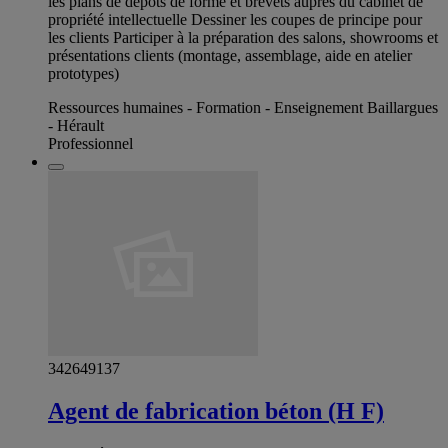
les plans de dépôts de forme et brevets auprès du cabinet de
propriété intellectuelle Dessiner les coupes de principe pour
les clients Participer à la préparation des salons, showrooms et
présentations clients (montage, assemblage, aide en atelier
prototypes)
Ressources humaines - Formation - Enseignement Baillargues
- Hérault
Professionnel
342649137
Agent de fabrication béton (H F)