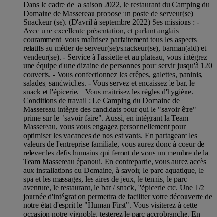
Dans le cadre de la saison 2022, le restaurant du Camping du
Domaine de Massereau propose un poste de serveur(se)
Snackeur (se). (D'avril à septembre 2022) Ses missions : -
Avec une excellente présentation, et parlant anglais
couramment, vous maîtrisez parfaitement tous les aspects
relatifs au métier de serveur(se)/snackeur(se), barman(aid) et
vendeur(se). - Service à l'assiette et au plateau, vous intégrez
une équipe d'une dizaine de personnes pour servir jusqu'à 120
couverts. - Vous confectionnez les crêpes, galettes, paninis,
salades, sandwiches. - Vous servez et encaissez le bar, le
snack et l'épicerie. - Vous maitrisez les règles d'hygiène.
Conditions de travail : Le Camping du Domaine de
Massereau intègre des candidats pour qui le "savoir être"
prime sur le "savoir faire". Aussi, en intégrant la Team
Massereau, vous vous engagez personnellement pour
optimiser les vacances de nos estivants. En partageant les
valeurs de l'entreprise familiale, vous aurez donc à coeur de
relever les défis humains qui feront de vous un membre de la
Team Massereau épanoui. En contrepartie, vous aurez accès
aux installations du Domaine, à savoir, le parc aquatique, le
spa et les massages, les aires de jeux, le tennis, le parc
aventure, le restaurant, le bar / snack, l'épicerie etc. Une 1/2
journée d'intégration permettra de faciliter votre découverte de
notre état d'esprit le "Human First". Vous visiterez à cette
occasion notre vignoble, testerez le parc accrobranche. En