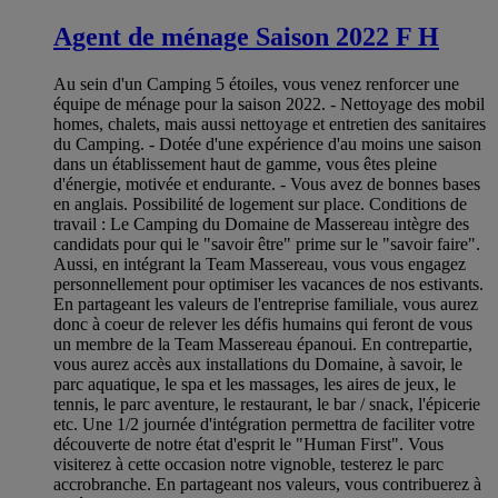
Agent de ménage Saison 2022 F H
Au sein d'un Camping 5 étoiles, vous venez renforcer une
équipe de ménage pour la saison 2022. - Nettoyage des mobil
homes, chalets, mais aussi nettoyage et entretien des sanitaires
du Camping. - Dotée d'une expérience d'au moins une saison
dans un établissement haut de gamme, vous êtes pleine
d'énergie, motivée et endurante. - Vous avez de bonnes bases
en anglais. Possibilité de logement sur place. Conditions de
travail : Le Camping du Domaine de Massereau intègre des
candidats pour qui le "savoir être" prime sur le "savoir faire".
Aussi, en intégrant la Team Massereau, vous vous engagez
personnellement pour optimiser les vacances de nos estivants.
En partageant les valeurs de l'entreprise familiale, vous aurez
donc à coeur de relever les défis humains qui feront de vous
un membre de la Team Massereau épanoui. En contrepartie,
vous aurez accès aux installations du Domaine, à savoir, le
parc aquatique, le spa et les massages, les aires de jeux, le
tennis, le parc aventure, le restaurant, le bar / snack, l'épicerie
etc. Une 1/2 journée d'intégration permettra de faciliter votre
découverte de notre état d'esprit le "Human First". Vous
visiterez à cette occasion notre vignoble, testerez le parc
accrobranche. En partageant nos valeurs, vous contribuerez à