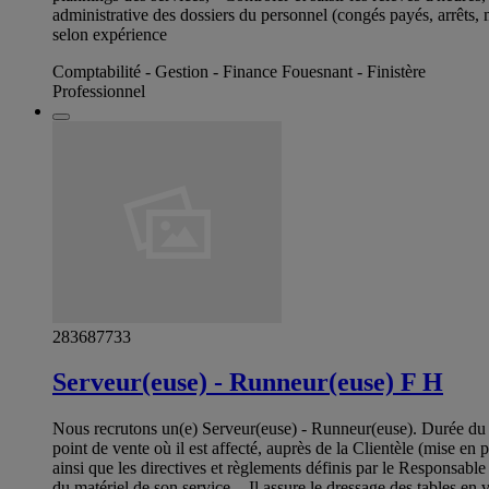
administrative des dossiers du personnel (congés payés, arrêts, 
selon expérience
Comptabilité - Gestion - Finance Fouesnant - Finistère
Professionnel
283687733
Serveur(euse) - Runneur(euse) F H
Nous recrutons un(e) Serveur(euse) - Runneur(euse). Durée du CD
point de vente où il est affecté, auprès de la Clientèle (mise en
ainsi que les directives et règlements définis par le Responsabl
du matériel de son service. - Il assure le dressage des tables en 