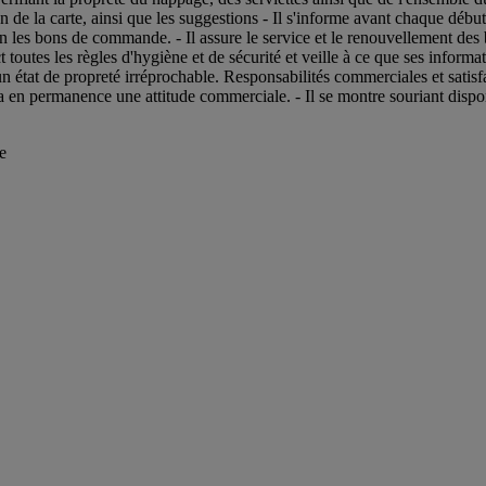
on de la carte, ainsi que les suggestions - Il s'informe avant chaque débu
selon les bons de commande. - Il assure le service et le renouvellement des
toutes les règles d'hygiène et de sécurité et veille à ce que ses informat
un état de propreté irréprochable. Responsabilités commerciales et satisfact
l a en permanence une attitude commerciale. - Il se montre souriant dispo
e