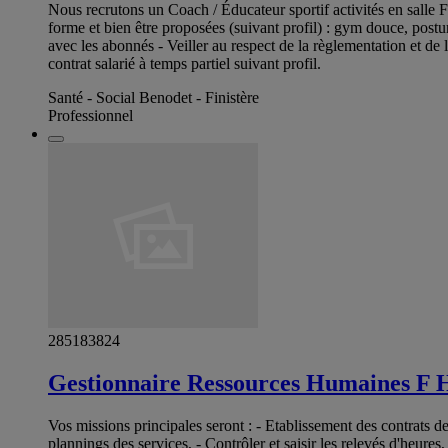
Nous recrutons un Coach / Éducateur sportif activités en salle 
forme et bien être proposées (suivant profil) : gym douce, posturo
avec les abonnés - Veiller au respect de la règlementation et de la
contrat salarié à temps partiel suivant profil.
Santé - Social Benodet - Finistère
Professionnel
285183824
Gestionnaire Ressources Humaines F 
Vos missions principales seront : - Etablissement des contrats d
plannings des services, - Contrôler et saisir les relevés d'heure