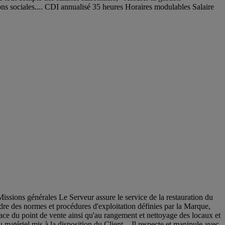
ions sociales.... CDI annualisé 35 heures Horaires modulables Salaire
ssions générales Le Serveur assure le service de la restauration du
cadre des normes et procédures d'exploitation définies par la Marque,
place du point de vente ainsi qu'au rangement et nettoyage des locaux et
u matériel mis à la disposition du Client. - Il respecte et manipule avec