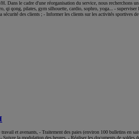
F/H. Dans le cadre d'une réorganisation du service, nous recherchons un 
, qi qong, pilates, gym silhouette, cardio, sophro, yoga... - superviser le
 sécurité des clients ; - Informer les clients sur les activités sportives d
H
e travail et avenants, - Traitement des paies (environ 100 bulletins en s
s, - Suivre la modulation des heures, - Réaliser les documents de soldes d