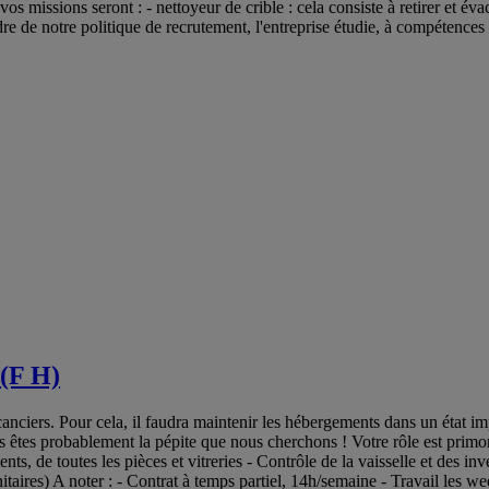
os missions seront : - nettoyeur de crible : cela consiste à retirer et évac
e de notre politique de recrutement, l'entreprise étudie, à compétences 
 (F H)
anciers. Pour cela, il faudra maintenir les hébergements dans un état 
s êtes probablement la pépite que nous cherchons ! Votre rôle est primor
ts, de toutes les pièces et vitreries - Contrôle de la vaisselle et des in
itaires) A noter : - Contrat à temps partiel, 14h/semaine - Travail les we