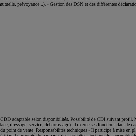
mutuelle, prévoyance...), - Gestion des DSN et des différentes déclarat
D adaptable selon disponibilités. Possibilité de CDI suivant profil. Mi
 place, dressage, service, débarrassage). Il exerce ses fonctions dans le 
e du point de vente. Responsabilités techniques - Il participe à mise en 
vérifiant la propreté du nappage, des serviettes ainsi que de l'ensemble d