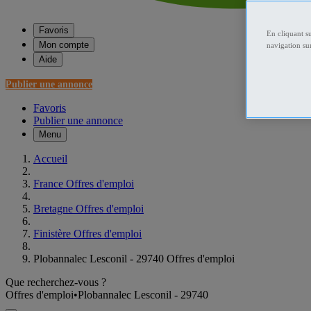
Favoris
En cliquant s
Mon compte
navigation sur
Aide
Publier une annonce
Favoris
Publier une annonce
Menu
Accueil
France Offres d'emploi
Bretagne Offres d'emploi
Finistère Offres d'emploi
Plobannalec Lesconil - 29740 Offres d'emploi
Que recherchez-vous ?
Offres d'emploi
•
Plobannalec Lesconil - 29740