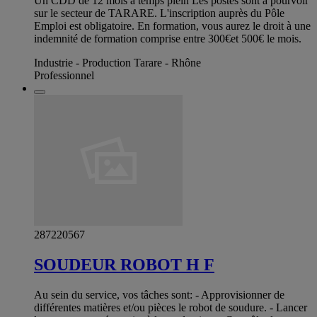
Un CDD de 12 mois à temps plein Les postes sont à pourvoir
sur le secteur de TARARE. L'inscription auprès du Pôle
Emploi est obligatoire. En formation, vous aurez le droit à une
indemnité de formation comprise entre 300€et 500€ le mois.
Industrie - Production Tarare - Rhône
Professionnel
287220567
SOUDEUR ROBOT H F
Au sein du service, vos tâches sont: - Approvisionner de
différentes matières et/ou pièces le robot de soudure. - Lancer