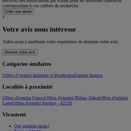
Recevez des notifications par e-mail pour les nouvelles annonces
correspondant à vos critères de recherche.
Créer une alerte
1
Votre avis nous intéresse
Aidez-nous à améliorer votre expérience en donnant votre avis.
Donnez votre avis
Catégories similaires
Offres d’emploi Industrie et Production
Emploi finance
Localités à proximité
Offres d'emploi France
Offres d'emploi Rhône-Alpes
Offres d'emploi
Loire
Offres d'emploi Parigny - 42120
Vivastreet
Qui sommes-nous?