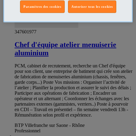
Paramètres des cookies
Autoriser tous les cookies
347601977
Chef d'équipe atelier menuiserie
aluminium
PCM, cabinet de recrutement, recherche un Chef d'équipe
pour son client, une entreprise de batiment qui crée son atelier
de fabrication de menuiseries aluminium (chassis, fenêtres,
garde corps...) Poste Vos missions : Organiser l’activité de
l’atelier ; Planifier la production et assurer le suivi des délais ;
Participer aux opérations de fabrication ; Encadrer un
opérateur et un alternant ; Coordonner les échanges avec les
partenaires externes (gammistes, verriers..) Poste à pourvoir
en CDI – Travail en présentiel – fin semaine vendredi 13h -
Rémunération selon profil et expérience.
BTP Villefranche sur Saone - Rhône
Professionnel