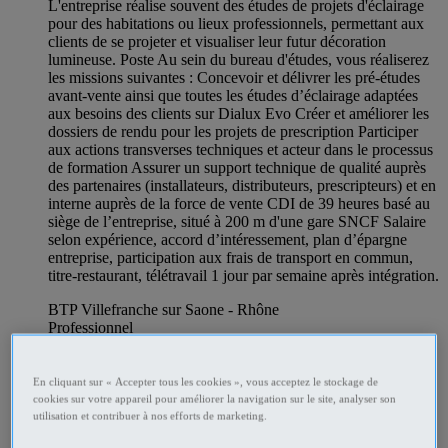
L'entreprise réalise souvent des études de projets d'éclairage
pour des habitations ou lieux professionnels, permettant aux
clients de se projeter et visualiser leur futur décoration
lumineuse. Poste Au sein du bureau d'études, vous réaliserez
les missions suivantes : Concevoir et délivrer les pré‑études
avant‑vente ainsi que toutes les études d’éclairage adaptées
aux besoins des clients sur Dialux Evo Créer et améliorer les
dossiers de rendu pour les projets de prescription Participer
aux actions transverses techniques et acteur dans le processus
de formation Assurer un support technique de qualité auprès
des partenaires (installateurs, distributeurs, prescripteurs) et en
interne auprès de la force de vente CDI de 39 heures basé au
siège de l’entreprise, situé à 200 m d'une gare SNCF Salaire
selon expérience, accord d’intéressement, plan d’épargne
entreprise, participation aux frais de transport en commun,
titre‑restaurant, télétravail 1 jour par semaine après intégration.
BTP Villefranche sur Saone - Rhône
Professionnel
En cliquant sur « Accepter tous les cookies », vous acceptez le stockage de
cookies sur votre appareil pour améliorer la navigation sur le site, analyser son
utilisation et contribuer à nos efforts de marketing.