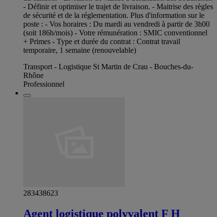
- Définir et optimiser le trajet de livraison. - Maitrise des règles
de sécurité et de la réglementation. Plus d'information sur le
poste : - Vos horaires : Du mardi au vendredi à partir de 3h00
(soit 186h/mois) - Votre rémunération : SMIC conventionnel
+ Primes - Type et durée du contrat : Contrat travail
temporaire, 1 semaine (renouvelable)
Transport - Logistique St Martin de Crau - Bouches-du-
Rhône
Professionnel
283438623
Agent logistique polyvalent F H