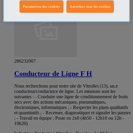
Paramètres des cookies
Autoriser tous les cookies
286232007
Conducteur de Ligne F H
Nous recherchons pour notre site de Vitrolles (13), un.e
conducteur/conductrice de ligne. Les missions sont les
suivantes : - Conduire une ligne de conditionnement de fruits
secs avec des actions mécaniques, pneumatiques,
électroniques, informatiques ; - Respecter les plans qualitatifs
et quantitatifs ; - Recenser, diagnostiquer et signaler les pannes
; - Travail en équipe ; Poste en 2x8 (4h50 - 12h10 ou 12h -
19h20)