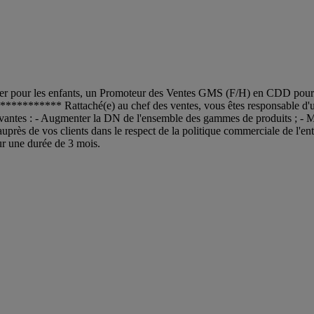
ter pour les enfants, un Promoteur des Ventes GMS (F/H) en CDD pour u
************ Rattaché(e) au chef des ventes, vous êtes responsable d'u
antes : - Augmenter la DN de l'ensemble des gammes de produits ; - Maxi
 auprès de vos clients dans le respect de la politique commerciale de l'e
r une durée de 3 mois.