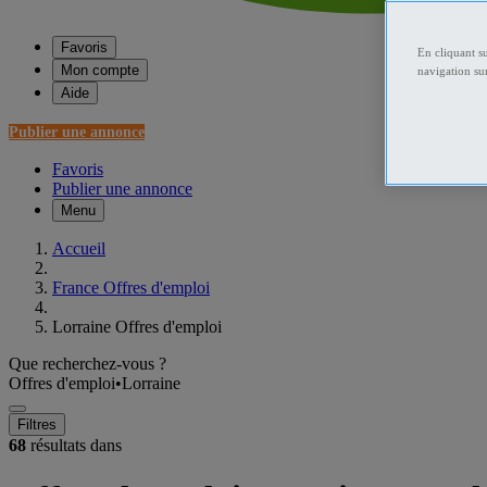
Favoris
En cliquant s
Mon compte
navigation sur
Aide
Publier une annonce
Favoris
Publier une annonce
Menu
Accueil
France Offres d'emploi
Lorraine Offres d'emploi
Que recherchez-vous ?
Offres d'emploi
•
Lorraine
Filtres
68
résultats dans