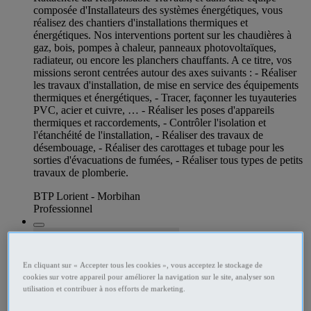
composée d'Installateurs des systèmes énergétiques, vous
réalisez des chantiers d'installations thermiques et
énergétiques. Nos interventions portent sur les chaudières à
gaz, bois, pompes à chaleur, panneaux photovoltaïques,
radiateur, ou encore les planchers chauffants. A ce titre, vos
missions seront centrées autour des axes suivants : - Réaliser
les travaux d'installation, de mise en service des équipements
thermiques et énergétiques, - Tracer, façonner les tuyauteries
PVC, acier et cuivre, … - Réaliser les poses d'appareils
thermiques et raccordements, - Contrôler l'isolation et
l'étanchéité de l'installation, - Réaliser des travaux de
désembouage, - Réaliser des carottages et tubage pour les
sorties d'évacuations de fumées, - Réaliser tous types de petits
travaux de plomberie.
BTP Lorient - Morbihan
Professionnel
En cliquant sur « Accepter tous les cookies », vous acceptez le stockage de
cookies sur votre appareil pour améliorer la navigation sur le site, analyser son
utilisation et contribuer à nos efforts de marketing.