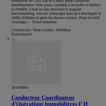
vendeur/se en CDD 35h de 6 mois, poste à pourvoir
immédiatement Votre poste consistera à accueillir et fidéliser
la clientèle, à tenir en état marchand le magasin
(merchandising, réassort, nettoyage) ainsi qu'à développer le
chiffre d'affaires et gérer les réseaux sociaux. Poste évolutif.
Avantages : - Ticket restaurant
Commercial - Vente Lorient - Morbihan
Professionnel
283439904
Conducteur Coordinateur
d'Opérations Immobilières F H