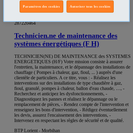
Paramètres des cookies
Autoriser tous les cookies
287220464
Technicien.ne de maintenance des
systèmes énergétiques (F H)
TECHNICIEN(NE) DE MAINTENANCE des SYSTEMES
ENERGETIQUES (H/F) Votre mission consiste à assurer
l'entretien, la maintenance, et le dépannage des installations de
chauffage ( Pompes à chaleur, gaz, fioul, ... ) auprès d'une
clientèle de particuliers. A ce titre, vous : - Réalisez les
interventions sur des installations de type chaudière à gaz,
fioul, granulé, pompes à chaleur, ballon d'eau chaude, …, -
Recherchez et anticipez les dysfonctionnements, -
Diagnostiquez les pannes et réalisez le dépannage ou le
remplacement de pièces, - Rendez compte de l'intervention et
renseignez les bons d'intervention, - Rédigez éventuellement
les devis, assurez l'encaissement des interventions, -
Intervenez en respectant les règles de sécurité et de qualité.
BTP Lorient - Morbihan