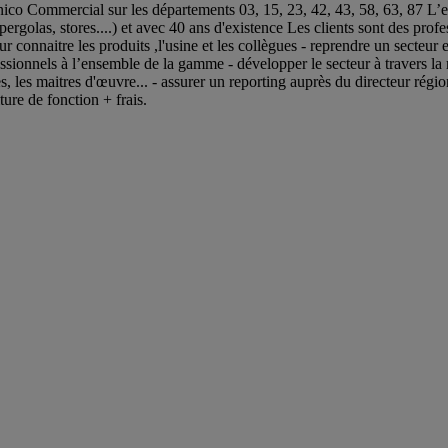
ico Commercial sur les départements 03, 15, 23, 42, 43, 58, 63, 87 L’em
rgolas, stores....) et avec 40 ans d'existence Les clients sont des profes
 connaitre les produits ,l'usine et les collègues - reprendre un secteur et 
essionnels à l’ensemble de la gamme - développer le secteur à travers la r
tes, les maitres d'œuvre... - assurer un reporting auprès du directeur ré
ure de fonction + frais.