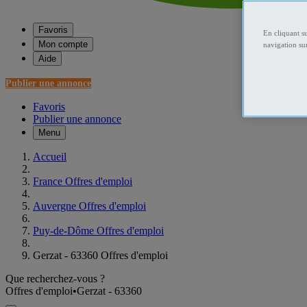
Favoris
En cliquant s
Mon compte
navigation sur
Aide
Publier une annonce
Favoris
Publier une annonce
Menu
Accueil
France Offres d'emploi
Auvergne Offres d'emploi
Puy-de-Dôme Offres d'emploi
Gerzat - 63360 Offres d'emploi
Que recherchez-vous ?
Offres d'emploi
•
Gerzat - 63360