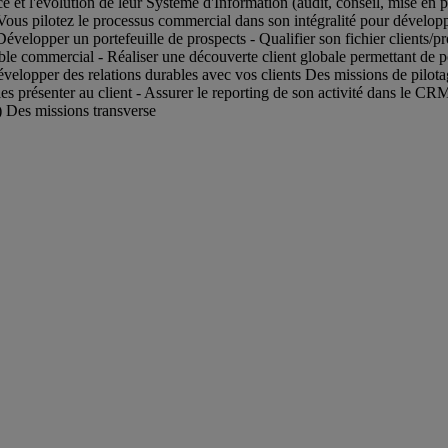
t l'évolution de leur Système d'Information (audit, conseil, mise en plac
 Vous pilotez le processus commercial dans son intégralité pour développ
elopper un portefeuille de prospects - Qualifier son fichier clients/pro
ble commercial - Réaliser une découverte client globale permettant de posi
Développer des relations durables avec vos clients Des missions de pilota
 les présenter au client - Assurer le reporting de son activité dans le C
…) Des missions transverse