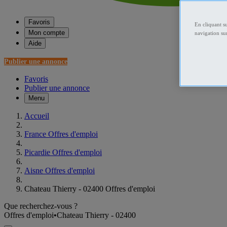
Favoris
En cliquant s
Mon compte
navigation sur
Aide
Publier une annonce
Favoris
Publier une annonce
Menu
Accueil
France Offres d'emploi
Picardie Offres d'emploi
Aisne Offres d'emploi
Chateau Thierry - 02400 Offres d'emploi
Que recherchez-vous ?
Offres d'emploi
•
Chateau Thierry - 02400