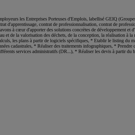
ployeurs les Entreprises Porteuses d'Emplois, labellisé GEIQ (Groupeme
at d'apprentissage, contrat de professionnalisation, contrat de professio
 avons à cœur d'apporter des solutions concrètes de développement et 
eau et de la valorisation des déchets, de la conception, la réalisation à
calculs, les plans à partir de logiciels spécifiques, * Etablir le listing 
nées cadastrales, * Réaliser des traitements infographiques, * Prendre c
férents services administratifs (DR...), * Réaliser les devis à partir du b