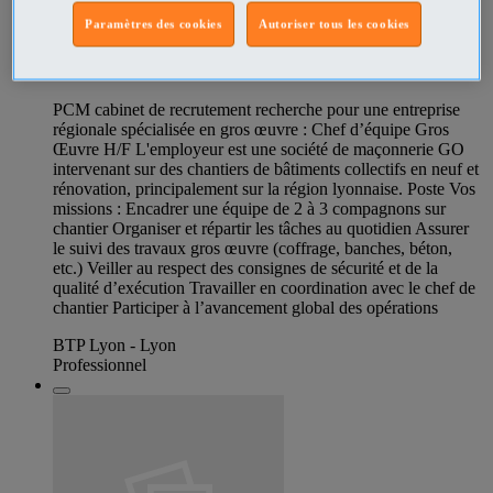
347005385
Paramètres des cookies
Autoriser tous les cookies
Chef d’équipe Gros Œuvre
PCM cabinet de recrutement recherche pour une entreprise
régionale spécialisée en gros œuvre : Chef d’équipe Gros
Œuvre H/F L'employeur est une société de maçonnerie GO
intervenant sur des chantiers de bâtiments collectifs en neuf et
rénovation, principalement sur la région lyonnaise. Poste Vos
missions : Encadrer une équipe de 2 à 3 compagnons sur
chantier Organiser et répartir les tâches au quotidien Assurer
le suivi des travaux gros œuvre (coffrage, banches, béton,
etc.) Veiller au respect des consignes de sécurité et de la
qualité d’exécution Travailler en coordination avec le chef de
chantier Participer à l’avancement global des opérations
BTP Lyon - Lyon
Professionnel