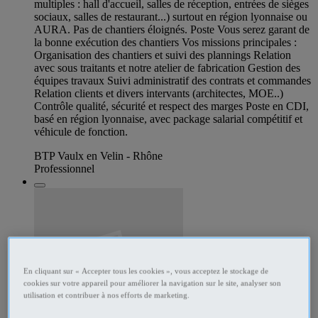
multiples : hall d'accueil, salles de réception, entrées de sièges
sociaux, salles de restaurant...) surtout en région lyonnaise ou
AURA. Pas de chantiers éloignés. Poste Vous serez garant de
la bonne exécution des chantiers Vos missions principales :
Organisation des chantiers et suivi des plannings Relation
avec sous traitants et notre atelier de fabrication Gestion des
équipes travaux Suivi administratif des contrats et commandes
Relation clients et divers intervants (architectes, MOE..)
Contrôle qualité, sécurité et respect des marges Poste en CDI,
basé en région lyonnaise, avec package salarial compétitif et
véhicule de fonction.
BTP Vaulx en Velin - Rhône
Professionnel
En cliquant sur « Accepter tous les cookies », vous acceptez le stockage de
cookies sur votre appareil pour améliorer la navigation sur le site, analyser son
utilisation et contribuer à nos efforts de marketing.