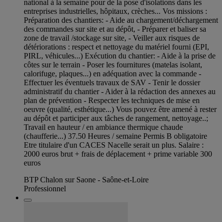
national à la semaine pour de la pose d'isolations dans les
entreprises industrielles, hôpitaux, crèches... Vos missions :
Préparation des chantiers: - Aide au chargement/déchargement
des commandes sur site et au dépôt, - Préparer et baliser sa
zone de travail /stockage sur site, - Veiller aux risques de
détériorations : respect et nettoyage du matériel fourni (EPI,
PIRL, véhicules...) Exécution du chantier: - Aide à la prise de
côtes sur le terrain - Poser les fournitures (matelas isolant,
calorifuge, plaques...) en adéquation avec la commande -
Effectuer les éventuels travaux de SAV - Tenir le dossier
administratif du chantier - Aider à la rédaction des annexes au
plan de prévention - Respecter les techniques de mise en
oeuvre (qualité, esthétique...) Vous pouvez être amené à rester
au dépôt et participer aux tâches de rangement, nettoyage..;
Travail en hauteur / en ambiance thermique chaude
(chaufferie...) 37.50 Heures / semaine Permis B obligatoire
Etre titulaire d'un CACES Nacelle serait un plus. Salaire :
2000 euros brut + frais de déplacement + prime variable 300
euros
BTP Chalon sur Saone - Saône-et-Loire
Professionnel