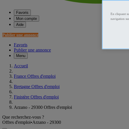
Favoris
En cliquant s
Mon compte
navigation sur
Aide
Publier une annonce
Favoris
Publier une annonce
Menu
Accueil
France Offres d'emploi
Bretagne Offres d'emploi
Finistère Offres d'emploi
Arzano - 29300 Offres d'emploi
Que recherchez-vous ?
Offres d'emploi
•
Arzano - 29300