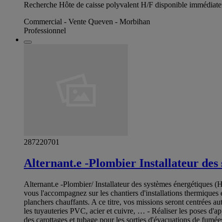
Recherche Hôte de caisse polyvalent H/F disponible immédiateme
Commercial - Vente Queven - Morbihan
Professionnel
287220701
Alternant.e -Plombier Installateur des 
Alternant.e -Plombier/ Installateur des systèmes énergétiques (
vous l'accompagnez sur les chantiers d'installations thermiques 
planchers chauffants. A ce titre, vos missions seront centrées au
les tuyauteries PVC, acier et cuivre, … - Réaliser les poses d'app
des carottages et tubage pour les sorties d'évacuations de fumées