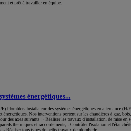
nt et prêt à travailler en équipe.
systèmes énergétiques...
H/F) Plombier- Installateur des systèmes énergétiques en alternance (H/F
et énergétiques. Nos interventions portent sur les chaudières à gaz, boi
tour des axes suivants : - Réaliser les travaux d'installation, de mise e
areils thermiques et raccordements, - Contrôler l'isolation et l'étanchéit
, - Réaliser tous types de petits travaux de plomberie.