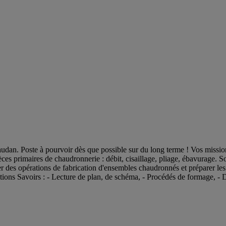
an. Poste à pourvoir dès que possible sur du long terme ! Vos missions 
èces primaires de chaudronnerie : débit, cisaillage, pliage, ébavurage.
r des opérations de fabrication d'ensembles chaudronnés et préparer les m
nitions Savoirs : - Lecture de plan, de schéma, - Procédés de formage, - D