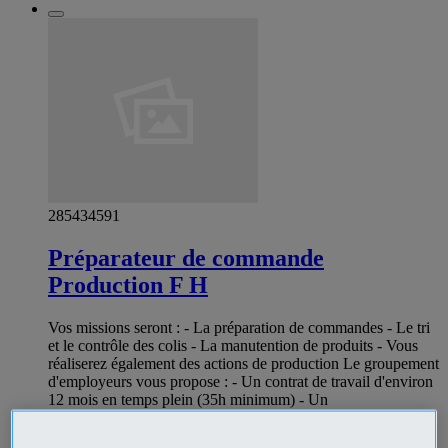
285434591
Préparateur de commande
Production F H
Vos missions seront : - La préparation de commandes - Le tri
et le contrôle des colis - La manutention de produits - Vous
réaliserez également des actions de production Le groupement
d'employeurs vous propose : - Un contrat de travail d'environ
12 mois en temps plein (35h minimum) - Un
accompagnement pour valider une formation diplômante
(niveau V) - Une rémunération motivante (SMIC + avantages