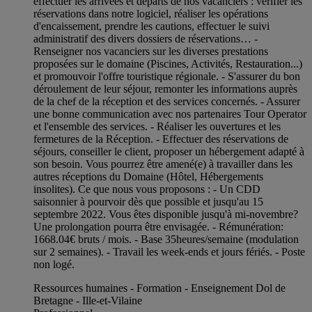
effectuer les arrivées et départs de nos vacanciers : vérifier les
réservations dans notre logiciel, réaliser les opérations
d'encaissement, prendre les cautions, effectuer le suivi
administratif des divers dossiers de réservations… -
Renseigner nos vacanciers sur les diverses prestations
proposées sur le domaine (Piscines, Activités, Restauration...)
et promouvoir l'offre touristique régionale. - S'assurer du bon
déroulement de leur séjour, remonter les informations auprès
de la chef de la réception et des services concernés. - Assurer
une bonne communication avec nos partenaires Tour Operator
et l'ensemble des services. - Réaliser les ouvertures et les
fermetures de la Réception. - Effectuer des réservations de
séjours, conseiller le client, proposer un hébergement adapté à
son besoin. Vous pourrez être amené(e) à travailler dans les
autres réceptions du Domaine (Hôtel, Hébergements
insolites). Ce que nous vous proposons : - Un CDD
saisonnier à pourvoir dès que possible et jusqu'au 15
septembre 2022. Vous êtes disponible jusqu'à mi-novembre?
Une prolongation pourra être envisagée. - Rémunération:
1668.04€ bruts / mois. - Base 35heures/semaine (modulation
sur 2 semaines). - Travail les week-ends et jours fériés. - Poste
non logé.
Ressources humaines - Formation - Enseignement Dol de
Bretagne - Ille-et-Vilaine