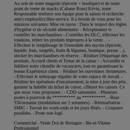
Au sein de notre magasin (épicerie + boutique) et de notre
point de vente de snacks (Cabane Rose) Kévin, notre
Responsable renforce son équipe pour la saison et recherche
un(e) employé(e) libre-service. Il a besoin de vous pour les
missions suivantes: Mise en rayon : Dans le respect des règles
d'hygiène et de sécurité alimentaire: - Réceptionner et
contrôler les marchandises - Contrôler les DLC, effectuer les
rotations, retirer les produits impropres à la vente… -
Effectuer le remplissage de l'ensemble des rayons (épicerie,
liquide, frais, surgelés, fruits & légumes, boutique, presse…),
stocker les marchandises en réserve. - Réaliser l'étiquetage des
produits. Accueil clients et Tenue de la caisse : - Accueillir et
fidéliser notre clientèle de vacanciers, tout en garantissant la
bonne Expérience client. - Réaliser les ouvertures /fermetures.
- Effectuer le nettoyage régulier de votre espace de travail. -
Réaliser les opérations d'encaissement, la mise à jour des prix,
garantir la fiabilité du ticket de caisse, clôturer les caisses. Ce
que nous vous proposons : - CDD saisonnier. - Plusieurs
postes à pourvoir du ********** au **********. - Base
35h/semaine (modulation sur 2 semaines). - Rémunération :
SMIC - Travail les week-ends et les jours fériés. - Coupures
possibles. - Poste non logé.
Commercial - Vente Dol de Bretagne - Ille-et-Vilaine
Professionnel