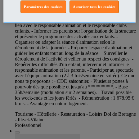
Animateur Clubs Enfants F H
Paramètres des cookies
Autoriser tous les cookies
Alexandre, notre Responsable animation, a besoin de toi pour
: - Participer à l'élaboration de programmes d'animation en
lien avec le responsable animation et le responsable clubs
enfants. - Informer les parents sur l'organisation de la structure
et présenter le programme des activités aux enfants. -
Organiser ou adapter la séance d'animation selon le
déroulement de la journée. - Préparer l'espace d'animation et
guider les enfants tout au long de la séance. - Surveiller le
déroulement de l'activité et veiller au respect des consignes. -
Repérer les difficultés d'un enfant, intervenir et informer le
responsable animation et les parents. - Participer au spectacle
avec l'équipe animation (2 à 3 fois/semaine en soirée). Ce que
nous te proposons : - CDD saisonnier. - Plusieurs postes à
pourvoir dès que possible et jusqu'au **********. - Base
35h/semaine (modulation sur 2 semaines). - Travail possible
les week-ends et les jours fériés. - Rémunération : 1 678.95 €
bruts. - Avantage en nature logement.
Tourisme - Hôtellerie - Restauration - Loisirs Dol de Bretagne
- Ille-et-Vilaine
Professionnel