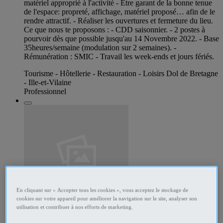
matériel approprié à l'activité - Etre garant de la bonne tenue
de l'espace: propreté, affichage, matériel proposé… afin de le
rendre attractif. - Réaliser les ouvertures et fermeture du lieu.
Ce que nous te proposons : - CDD saisonnier. - 2 postes à
pourvoir dès que possible jusqu'au 14 Novembre 2022. - Base
35heures/semaine (modulation sur 2 semaines). -
Rémunération : SMIC - Travail les week-ends et jours fériés.
Tourisme - Hôtellerie - Restauration - Loisirs Dol de Bretagne
- Ille-et-Vilaine
Professionnel
En cliquant sur « Accepter tous les cookies », vous acceptez le stockage de
cookies sur votre appareil pour améliorer la navigation sur le site, analyser son
287220141
utilisation et contribuer à nos efforts de marketing.