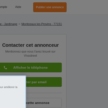
ompte
Aide
Publier une annonce
e - Jardinage
Montceaux les Provins - 77151
Contacter cet annonceur
Mentionnez que vous l'avez trouvé sur
Vivastreet
Afficher le téléphone
Contacter par email
ur améliorer la
Signaler cette annonce