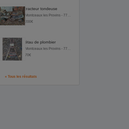
tracteur tondeuse
Montceaux les Provins - 77151
200€
étau de plombier
Montceaux les Provins - 77151
70€
« Tous les résultats