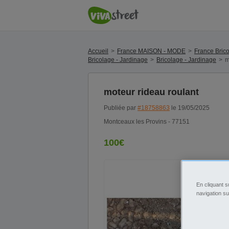
Accueil
France MAISON - MODE
France Brico
Bricolage - Jardinage
Bricolage - Jardinage
m
moteur rideau roulant
Publiée par
#18758863
le 19/05/2025
Montceaux les Provins - 77151
100€
En cliquant s
navigation su