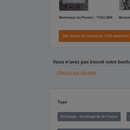
Montceaux les Provins - 77151
200€
Montcea
Voir toutes les annonces ( 578 annonces 
Vous n'avez pas trouvé votre bonh
< Retour aux résultats
Tags
Bricolage - Jardinage Ile de France