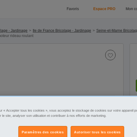
Favoris
Espace PRO
Mon c
lage - Jardinage
Ile de France Bricolage - Jardinage
Seine-et-Marne Bricolag
oteur rideau roulant
1
/3
ur « Accepter tous les cookies », vous acceptez le stockage de cookies sur votre appareil po
r le site, analyser son utilisation et contribuer à nos efforts de marketing.
Paramètres des cookies
Autoriser tous les cookies