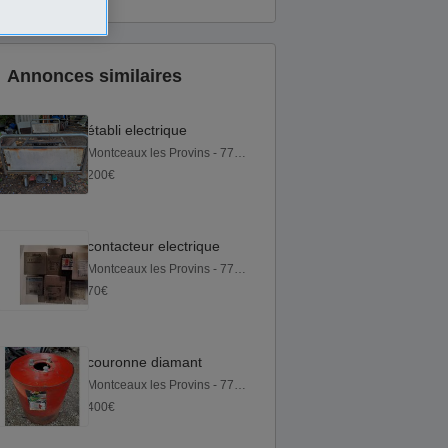
Annonces similaires
établi electrique
Montceaux les Provins - 77151
200€
contacteur electrique
Montceaux les Provins - 77151
70€
couronne diamant
Montceaux les Provins - 77151
400€