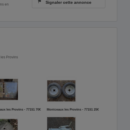
Signaler cette annonce
ons en
 les Provins
ux les Provins - 77151
70€
Montceaux les Provins - 77151
25€