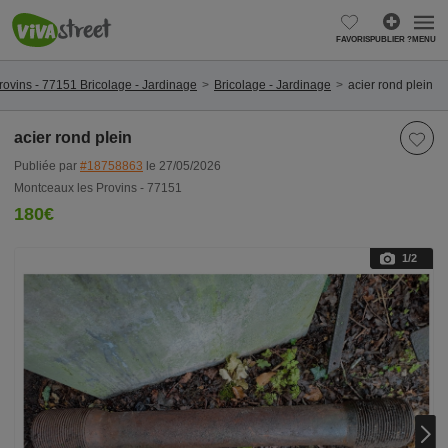
FAVORIS
PUBLIER ?
MENU
ovins - 77151 Bricolage - Jardinage
Bricolage - Jardinage
acier rond plein
acier rond plein
Publiée par
#18758863
le 27/05/2026
Montceaux les Provins - 77151
180€
1
/2