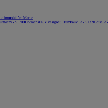
te immobilière Marne
urthiezy - 51700
Dormans
Faux Vesigneul
Humbauville - 51320
Joiselle