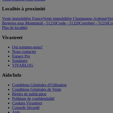
Localités à proximité
Vente immobilière France
Vente immobilière Champagne-Ardenne
Ven
Bergeres sous Montmirail - 51210
Coole - 51320
Corrobert - 51210
Co
Plus de localités
Vivastreet
Qui sommes-nous?
Nous contacter
Espace Pro
Sondages
VIVABLOG
Aide/Info
Conditions Générales d'Utilisation
Conditions Générales de Vente
Règles de publication
Politique de confidentialité
Cookies Vivastreet
Conseils Sécurité
Aide