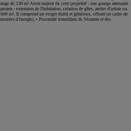
range de 130 m² Atout majeur de cette propriété : une grange attenante
ts : extension de l'habitation, création de gîtes, atelier d'artiste ou
 4 600 m². Il comprend un verger établi et généreux, offrant un cadre de
(économies d'énergie). • Proximité immédiate de Sézanne et des