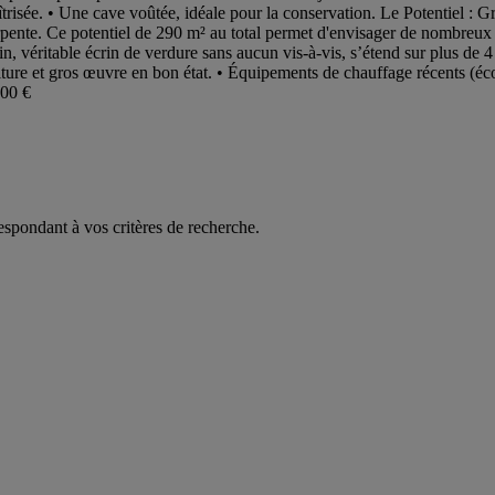
risée. • Une cave voûtée, idéale pour la conservation. Le Potentiel : G
nte. Ce potentiel de 290 m² au total permet d'envisager de nombreux proje
ain, véritable écrin de verdure sans aucun vis-à-vis, s’étend sur plus de
• Toiture et gros œuvre en bon état. • Équipements de chauffage récents 
000 €
espondant à vos critères de recherche.