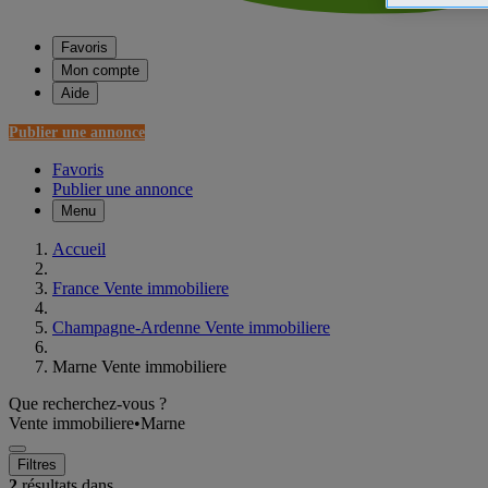
Favoris
Mon compte
Aide
Publier une annonce
Favoris
Publier une annonce
Menu
Accueil
France Vente immobiliere
Champagne-Ardenne Vente immobiliere
Marne Vente immobiliere
Que recherchez-vous ?
Vente immobiliere
•
Marne
Filtres
2
résultats dans