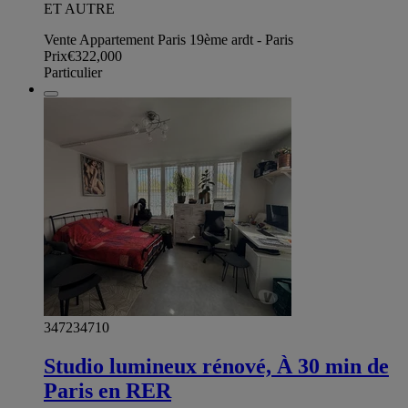
ET AUTRE
Vente Appartement Paris 19ème ardt - Paris
Prix
€322,000
Particulier
347234710
Studio lumineux rénové, À 30 min de
Paris en RER