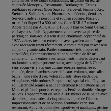
commerces et de toutes commodités, magasins en rez-de-
chaussée Monoprix, Restaurants, Boulangerie, Ecoles
publiques et privées (Bon Sauveur, Perceval, Jeanne d'Arc,
Steiner...), Salle de sport, Pharmacies, médecins, dentistes,
Service d'aide à la personne et soutien scolaire. Place du
marché et Super U à 500 mètres, Gare RER à 7 minutes
Accès rapide par A14, A86, D186 A 4 kms de Saint Germain
en Laye et sa forêt. Appartement vendu avec sa place de
parking en sous-sol. Au sein d'une charmante copropriété de
1977, calme, très bien entretenue avec gardien au 4ᵉ étage
avec ascenseur refait récemment. Accès direct par l'ascenseur
au parking souterrain, Parties communes très propres et
surveillées, Cet appartement d'une superficie de 82 m²
comprend : Une entrée avec rangements intégrés desservant
un lumineux séjour (orienté ouest) avec loggia de 6,70 m²
sans aucun vis-à-vis, une cuisine séparée aménagée et
équipée, deux chambres avec de beaux volumes, une salle de
bains + une salle d'eau, volets roulants, store électrique,
visiophone, vide-ordures Parquet neuf, special chauffage au
sol; Electricité remise à neuf entièrement Robinetterie neuve
Murs et plafonds poncés et repeints Fenêtres doubles vitrages
neuves. L'appartement est situé à 100 mètres de la Seine avec
de belles promenades, à cinq minutes à pied de l'ile des
impressionnistes et de sa Maison Fournaise et de son
restaurant. Activités culturelles, sportives et nautiques, piscine