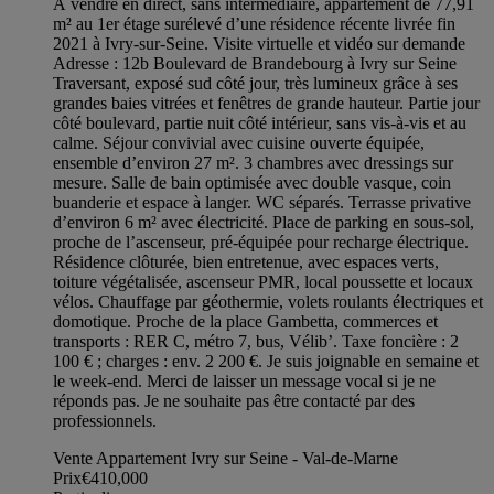
À vendre en direct, sans intermédiaire, appartement de 77,91
m² au 1er étage surélevé d’une résidence récente livrée fin
2021 à Ivry-sur-Seine. Visite virtuelle et vidéo sur demande
Adresse : 12b Boulevard de Brandebourg à Ivry sur Seine
Traversant, exposé sud côté jour, très lumineux grâce à ses
grandes baies vitrées et fenêtres de grande hauteur. Partie jour
côté boulevard, partie nuit côté intérieur, sans vis-à-vis et au
calme. Séjour convivial avec cuisine ouverte équipée,
ensemble d’environ 27 m². 3 chambres avec dressings sur
mesure. Salle de bain optimisée avec double vasque, coin
buanderie et espace à langer. WC séparés. Terrasse privative
d’environ 6 m² avec électricité. Place de parking en sous-sol,
proche de l’ascenseur, pré-équipée pour recharge électrique.
Résidence clôturée, bien entretenue, avec espaces verts,
toiture végétalisée, ascenseur PMR, local poussette et locaux
vélos. Chauffage par géothermie, volets roulants électriques et
domotique. Proche de la place Gambetta, commerces et
transports : RER C, métro 7, bus, Vélib’. Taxe foncière : 2
100 € ; charges : env. 2 200 €. Je suis joignable en semaine et
le week-end. Merci de laisser un message vocal si je ne
réponds pas. Je ne souhaite pas être contacté par des
professionnels.
Vente Appartement Ivry sur Seine - Val-de-Marne
Prix
€410,000