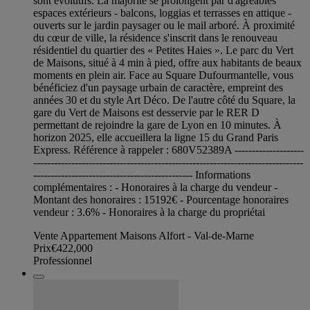
sont évolutifs. La majorité se prolongent par d'agréables
espaces extérieurs - balcons, loggias et terrasses en attique -
ouverts sur le jardin paysager ou le mail arboré. À proximité
du cœur de ville, la résidence s'inscrit dans le renouveau
résidentiel du quartier des « Petites Haies ». Le parc du Vert
de Maisons, situé à 4 min à pied, offre aux habitants de beaux
moments en plein air. Face au Square Dufourmantelle, vous
bénéficiez d'un paysage urbain de caractère, empreint des
années 30 et du style Art Déco. De l'autre côté du Square, la
gare du Vert de Maisons est desservie par le RER D
permettant de rejoindre la gare de Lyon en 10 minutes. À
horizon 2025, elle accueillera la ligne 15 du Grand Paris
Express. Référence à rappeler : 680V52389A --------------------
------------------------------------------------------------------------------
---------------------------------------------- Informations
complémentaires : - Honoraires à la charge du vendeur -
Montant des honoraires : 15192€ - Pourcentage honoraires
vendeur : 3.6% - Honoraires à la charge du propriétai
Vente Appartement Maisons Alfort - Val-de-Marne
Prix
€422,000
Professionnel