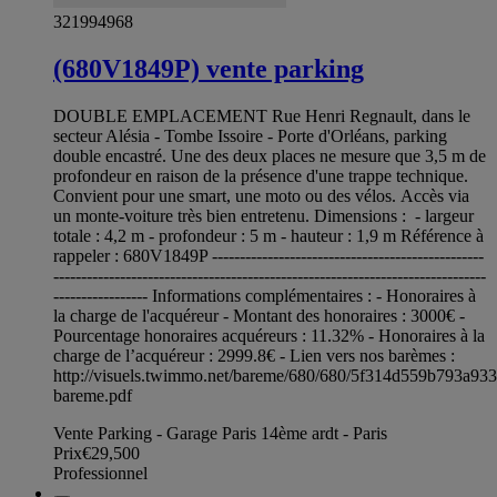
321994968
(680V1849P) vente parking
DOUBLE EMPLACEMENT Rue Henri Regnault, dans le
secteur Alésia - Tombe Issoire - Porte d'Orléans, parking
double encastré. Une des deux places ne mesure que 3,5 m de
profondeur en raison de la présence d'une trappe technique.
Convient pour une smart, une moto ou des vélos. Accès via
un monte-voiture très bien entretenu. Dimensions : - largeur
totale : 4,2 m - profondeur : 5 m - hauteur : 1,9 m Référence à
rappeler : 680V1849P -------------------------------------------------
------------------------------------------------------------------------------
----------------- Informations complémentaires : - Honoraires à
la charge de l'acquéreur - Montant des honoraires : 3000€ -
Pourcentage honoraires acquéreurs : 11.32% - Honoraires à la
charge de l’acquéreur : 2999.8€ - Lien vers nos barèmes :
http://visuels.twimmo.net/bareme/680/680/5f314d559b793a93
bareme.pdf
Vente Parking - Garage Paris 14ème ardt - Paris
Prix
€29,500
Professionnel