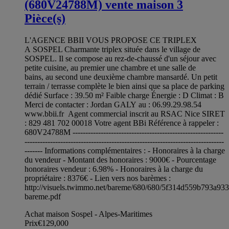
(680V24788M) vente maison 3
Pièce(s)
L'AGENCE BBII VOUS PROPOSE CE TRIPLEX
A SOSPEL Charmante triplex située dans le village de
SOSPEL. Il se compose au rez-de-chaussé d'un séjour avec
petite cuisine, au premier une chambre et une salle de
bains, au second une deuxième chambre mansardé. Un petit
terrain / terrasse complète le bien ainsi que sa place de parking
dédié Surface : 39.50 m² Faible charge Énergie : D Climat : B
Merci de contacter : Jordan GALY au : 06.99.29.98.54
www.bbii.fr Agent commercial inscrit au RSAC Nice SIRET
: 829 481 702 00018 Votre agent BBi Référence à rappeler :
680V24788M -----------------------------------------------------------
------------------------------------------------------------------------------
------- Informations complémentaires : - Honoraires à la charge
du vendeur - Montant des honoraires : 9000€ - Pourcentage
honoraires vendeur : 6.98% - Honoraires à la charge du
propriétaire : 8376€ - Lien vers nos barèmes :
http://visuels.twimmo.net/bareme/680/680/5f314d559b793a93
bareme.pdf
Achat maison Sospel - Alpes-Maritimes
Prix
€129,000