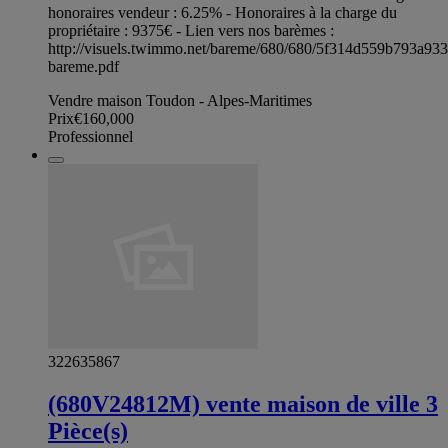
honoraires vendeur : 6.25% - Honoraires à la charge du
propriétaire : 9375€ - Lien vers nos barèmes :
http://visuels.twimmo.net/bareme/680/680/5f314d559b793a93
bareme.pdf
Vendre maison Toudon - Alpes-Maritimes
Prix
€160,000
Professionnel
322635867
(680V24812M) vente maison de ville 3
Pièce(s)