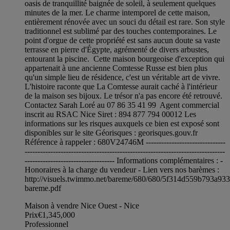
oasis de tranquillité baignée de soleil, à seulement quelques
minutes de la mer. Le charme intemporel de cette maison,
entièrement rénovée avec un souci du détail est rare. Son style
traditionnel est sublimé par des touches contemporaines. Le
point d'orgue de cette propriété est sans aucun doute sa vaste
terrasse en pierre d'Égypte, agrémenté de divers arbustes,
entourant la piscine. Cette maison bourgeoise d'exception qui
appartenait à une ancienne Comtesse Russe est bien plus
qu'un simple lieu de résidence, c'est un véritable art de vivre.
L'histoire raconte que La Comtesse aurait caché à l'intérieur
de la maison ses bijoux. Le trésor n'a pas encore été retrouvé.
Contactez Sarah Loré au 07 86 35 41 99 Agent commercial
inscrit au RSAC Nice Siret : 894 877 794 00012 Les
informations sur les risques auxquels ce bien est exposé sont
disponibles sur le site Géorisques : georisques.gouv.fr
Référence à rappeler : 680V24746M -------------------------------
------------------------------------------------------------------------------
----------------------------------- Informations complémentaires : -
Honoraires à la charge du vendeur - Lien vers nos barèmes :
http://visuels.twimmo.net/bareme/680/680/5f314d559b793a93
bareme.pdf
Maison à vendre Nice Ouest - Nice
Prix
€1,345,000
Professionnel