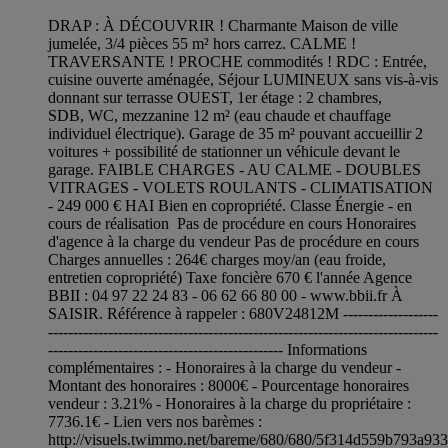
DRAP : À DÉCOUVRIR ! Charmante Maison de ville
jumelée, 3/4 pièces 55 m² hors carrez. CALME !
TRAVERSANTE ! PROCHE commodités ! RDC : Entrée,
cuisine ouverte aménagée, Séjour LUMINEUX sans vis-à-vis
donnant sur terrasse OUEST, 1er étage : 2 chambres,
SDB, WC, mezzanine 12 m² (eau chaude et chauffage
individuel électrique). Garage de 35 m² pouvant accueillir 2
voitures + possibilité de stationner un véhicule devant le
garage. FAIBLE CHARGES - AU CALME - DOUBLES
VITRAGES - VOLETS ROULANTS - CLIMATISATION
- 249 000 € HAI Bien en copropriété. Classe Énergie - en
cours de réalisation Pas de procédure en cours Honoraires
d'agence à la charge du vendeur Pas de procédure en cours
Charges annuelles : 264€ charges moy/an (eau froide,
entretien copropriété) Taxe foncière 670 € l'année Agence
BBII : 04 97 22 24 83 - 06 62 66 80 00 - www.bbii.fr À
SAISIR. Référence à rappeler : 680V24812M -------------------
------------------------------------------------------------------------------
----------------------------------------------- Informations
complémentaires : - Honoraires à la charge du vendeur -
Montant des honoraires : 8000€ - Pourcentage honoraires
vendeur : 3.21% - Honoraires à la charge du propriétaire :
7736.1€ - Lien vers nos barèmes :
http://visuels.twimmo.net/bareme/680/680/5f314d559b793a93