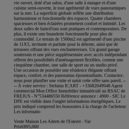
vie ouvert, doté d'un salon, d'une salle à manger et d'une
cuisine semi-ouverte, le tout agrémenté de vues panoramiques
sur la mer. La superficie globale reflète une distribution
harmonieuse et fonctionnelle des espaces. Quatre chambres
spacieuses et bien éclairées promettent confort et intimité. Les
deux salles de bain/d'eau sont pratiques et contemporaines. De
plus, il existe une buanderie fonctionnelle pour plus de
commodité. Le terrain de 1500m2 est agrémenté d'une piscine
de 11X5, invitante et parfaite pour la détente, ainsi que de
terrasses offrant des vues enchanteresses. Un grand garage
souterrain et une pièce supplémentaire avec accès indépendant
offrent des possibilités d'aménagement flexibles, comme une
cinquième chambre, une salle de sport ou un studio privé.
Une occasion de posséder une résidence élégante offrant
espace, confort, et des panoramas époustouflants. Contactez-
nous pour planifier une visite et saisir cette offre sans pareil. --
-- À votre service : Stefania ICART - +33682049948 Agent
commercial Mon Office Immobilier immatriculé au RSAC de
FREJUS - N°534486550 Référence annonce : 4900 - SIC Le
DPE est visible dans l'onglet informations énergétiques. Le
prix indiqué comprend les honoraires à la charge de l'acheteur.
Les informatio
Vente Maison Les Adrets de l'Esterel - Var
Prix
€895,000