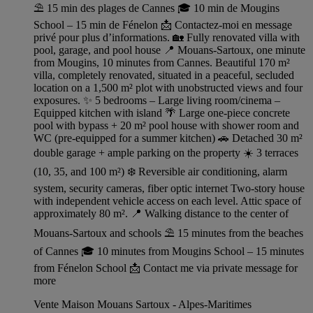
⛱️ 15 min des plages de Cannes 🎓 10 min de Mougins
School – 15 min de Fénelon 📩 Contactez-moi en message
privé pour plus d’informations. 🏡 Fully renovated villa with
pool, garage, and pool house 📍 Mouans-Sartoux, one minute
from Mougins, 10 minutes from Cannes. Beautiful 170 m²
villa, completely renovated, situated in a peaceful, secluded
location on a 1,500 m² plot with unobstructed views and four
exposures. ✨ 5 bedrooms – Large living room/cinema –
Equipped kitchen with island 🌴 Large one-piece concrete
pool with bypass + 20 m² pool house with shower room and
WC (pre-equipped for a summer kitchen) 🚗 Detached 30 m²
double garage + ample parking on the property ☀️ 3 terraces
(10, 35, and 100 m²) ❄️ Reversible air conditioning, alarm
system, security cameras, fiber optic internet Two-story house
with independent vehicle access on each level. Attic space of
approximately 80 m². 📍 Walking distance to the center of
Mouans-Sartoux and schools ⛱️ 15 minutes from the beaches
of Cannes 🎓 10 minutes from Mougins School – 15 minutes
from Fénelon School 📩 Contact me via private message for
more
Vente Maison Mouans Sartoux - Alpes-Maritimes