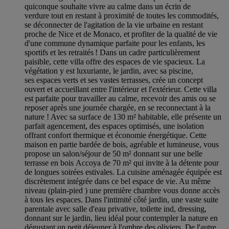
quiconque souhaite vivre au calme dans un écrin de
verdure tout en restant à proximité de toutes les commodités,
se déconnecter de l'agitation de la vie urbaine en restant
proche de Nice et de Monaco, et profiter de la qualité de vie
d'une commune dynamique parfaite pour les enfants, les
sportifs et les retraités ! Dans un cadre particulièrement
paisible, cette villa offre des espaces de vie spacieux. La
végétation y est luxuriante, le jardin, avec sa piscine,
ses espaces verts et ses vastes terrasses, crée un concept
ouvert et accueillant entre l'intérieur et l'extérieur. Cette villa
est parfaite pour travailler au calme, recevoir des amis ou se
reposer après une journée chargée, en se reconnectant à la
nature ! Avec sa surface de 130 m² habitable, elle présente un
parfait agencement, des espaces optimisés, une isolation
offrant confort thermique et économie énergétique. Cette
maison en partie bardée de bois, agréable et lumineuse, vous
propose un salon/séjour de 50 m² donnant sur une belle
terrasse en bois Accoya de 70 m² qui invite à la détente pour
de longues soirées estivales. La cuisine aménagée équipée est
discrètement intégrée dans ce bel espace de vie. Au même
niveau (plain-pied ) une première chambre vous donne accès
à tous les espaces. Dans l'intimité côté jardin, une vaste suite
parentale avec salle d'eau privative, toilette ind, dressing,
donnant sur le jardin, lieu idéal pour contempler la nature en
dégustant un petit déjeuner à l'ombre des oliviers. De l'autre