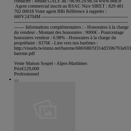
contacter : Jordan GALY au : 06.99.29.98.54 www.bbii.fr
Agent commercial inscrit au RSAC Nice SIRET : 829 481
702 00018 Votre agent BBi Référence à rappeler :
680V24704M -----------------------------------------------------------
------------------------------------------------------------------------------
------- Informations complémentaires : - Honoraires à la charge
du vendeur - Montant des honoraires : 9000€ - Pourcentage
honoraires vendeur : 6.98% - Honoraires à la charge du
propriétaire : 8376€ - Lien vers nos barèmes :
http://visuels.twimmo.net/bareme/680/680/5f314d559b793a93
bareme.pdf
Vente Maison Sospel - Alpes-Maritimes
Prix
€129,000
Professionnel