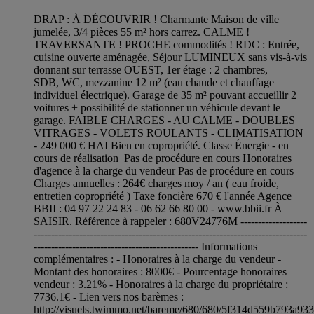
DRAP : À DÉCOUVRIR ! Charmante Maison de ville
jumelée, 3/4 pièces 55 m² hors carrez. CALME !
TRAVERSANTE ! PROCHE commodités ! RDC : Entrée,
cuisine ouverte aménagée, Séjour LUMINEUX sans vis-à-vis
donnant sur terrasse OUEST, 1er étage : 2 chambres,
SDB, WC, mezzanine 12 m² (eau chaude et chauffage
individuel électrique). Garage de 35 m² pouvant accueillir 2
voitures + possibilité de stationner un véhicule devant le
garage. FAIBLE CHARGES - AU CALME - DOUBLES
VITRAGES - VOLETS ROULANTS - CLIMATISATION
- 249 000 € HAI Bien en copropriété. Classe Énergie - en
cours de réalisation Pas de procédure en cours Honoraires
d'agence à la charge du vendeur Pas de procédure en cours
Charges annuelles : 264€ charges moy / an ( eau froide,
entretien copropriété ) Taxe foncière 670 € l'année Agence
BBII : 04 97 22 24 83 - 06 62 66 80 00 - www.bbii.fr À
SAISIR. Référence à rappeler : 680V24776M -------------------
------------------------------------------------------------------------------
----------------------------------------------- Informations
complémentaires : - Honoraires à la charge du vendeur -
Montant des honoraires : 8000€ - Pourcentage honoraires
vendeur : 3.21% - Honoraires à la charge du propriétaire :
7736.1€ - Lien vers nos barèmes :
http://visuels.twimmo.net/bareme/680/680/5f314d559b793a93