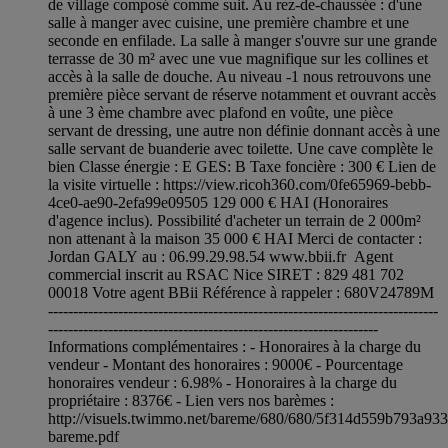
de village composé comme suit. Au rez-de-chaussée : d'une
salle à manger avec cuisine, une première chambre et une
seconde en enfilade. La salle à manger s'ouvre sur une grande
terrasse de 30 m² avec une vue magnifique sur les collines et
accès à la salle de douche. Au niveau -1 nous retrouvons une
première pièce servant de réserve notamment et ouvrant accès
à une 3 ème chambre avec plafond en voûte, une pièce
servant de dressing, une autre non définie donnant accès à une
salle servant de buanderie avec toilette. Une cave complète le
bien Classe énergie : E GES: B Taxe foncière : 300 € Lien de
la visite virtuelle : https://view.ricoh360.com/0fe65969-bebb-
4ce0-ae90-2efa99e09505 129 000 € HAI (Honoraires
d'agence inclus). Possibilité d'acheter un terrain de 2 000m²
non attenant à la maison 35 000 € HAI Merci de contacter :
Jordan GALY au : 06.99.29.98.54 www.bbii.fr Agent
commercial inscrit au RSAC Nice SIRET : 829 481 702
00018 Votre agent BBii Référence à rappeler : 680V24789M
------------------------------------------------------------------------------
------------------------------------------------------------------
Informations complémentaires : - Honoraires à la charge du
vendeur - Montant des honoraires : 9000€ - Pourcentage
honoraires vendeur : 6.98% - Honoraires à la charge du
propriétaire : 8376€ - Lien vers nos barèmes :
http://visuels.twimmo.net/bareme/680/680/5f314d559b793a93
bareme.pdf