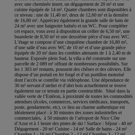
avec une cheminée insert, un dégagement de 20 m² et une
cuisine équipée de 14 m². Quatre chambres sont disponibles à
ce niveau : une de 11,40 m², deux de 12,60 m² et la dernière
de 16,80 m². Appréciez également la grande salle de bain de
24 m² avec une baignoire balnéo et un WC. Pour compléter
cet espace, vous avez à disposition un cellier de 6,50 m², une
buanderie de 8,50 m² et une deuxième pièce d’eau avec WC.
L’étage se compose d’une cinquième chambre de 16,80 m²,
d’une salle d’eau avec WC de 10 m² et d’une grande pièce
équipée de 20 m² dans les combles attenants de 1 à 2,40 m de
hauteur. Exposée plein Sud, la villa a été construite sur une
parcelle de 2 089 m² offrant de nombreuses possibilités. Sur
les 1 303 m² restants, poussent des chênes et des oliviers. Elle
dispose d’un portail en fer forgé et d’un portillon motorisé
dont l’accès se contrôle via vidéophone. Une dépendance de
30 m² servant d’atelier et d’abri bois actuellement se trouve
également sur ce terrain en partie constructible. Situé dans la
vallée verte de l’Estéron, à proximité de toutes les commodités
attendues (écoles, commerces, services médicaux, transports,
poste, gendarmerie, etc), ce lieu au charme authentique est
idéalement placé : à 30 minutes des zones industrielles et
commerciales, à 50 minutes de l’aéroport de Nice Côte
d’Azur et à 1 heure des pistes de ski ! Surface : Séjour - 40 m²
Dégagement - 20 m² Cuisine - 14 m² Salle de bains - 24 m²
Chambre 1 - 16 m² Chambre 2 - 12 m² Chambre 3 - 12 m²