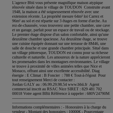
L'agence Bbii vous présente magnifique maison atypique
rénovée située dans le village de TOUDON Construite avant
1948, la maison a été soigneusement rénovée avec une
extension récente. La propriété mesure 64m² loi Carrez et
96m² au sol et est répartie sur 3 étages en forme d'arche. Au
rez-de-chaussée, vous trouverez une petite chambre, une cave
et un garage, parfait pour un espace de travail ou de stockage.
Le premier étage dispose d'un salon confortable, ainsi qu'une
deuxième chambre spacieuse. Au deuxième étage, se trouve
une cuisine équipée donnant sur une terrasse de 8M46, une
salle de douche et une grande chambre principale. Situé dans
un village pittoresque, TOUDON est connu pour sa richesse
culturelle et naturelle. Les amoureux de la nature apprécieront
les promenades dans les montagnes environnantes. Le village
se trouve à proximité de villes animées telles que Nice et
Monaco, offrant ainsi une excellente accessibilité. Diag
énergie : E Climat : B Foncier : 788 € Tout-à-l'égout Pour
tout renseignement Merci de contacter :
Jordan GALY au : 06.99.29.98.54 www.bbii.fr Agent
commercial inscrit au RSAC Nice SIRET : 829 481 702
00018 Votre agent BBii Référence à rappeler : 680V24790M
------------------------------------------------------------------------------
------------------------------------------------------------------
Informations complémentaires : - Honoraires à la charge du
vendeur - Montant des honoraires : 10000€ - Pourcentage