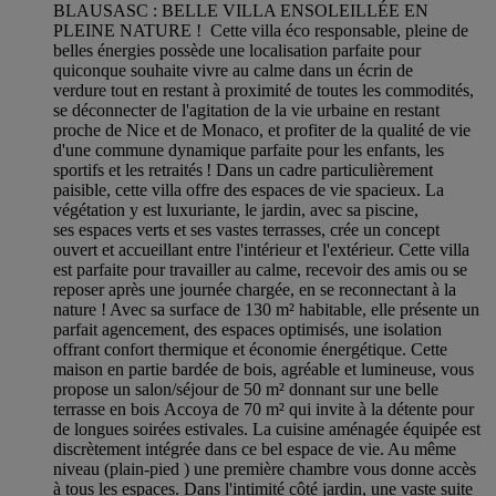
BLAUSASC : BELLE VILLA ENSOLEILLÉE EN
PLEINE NATURE ! Cette villa éco responsable, pleine de
belles énergies possède une localisation parfaite pour
quiconque souhaite vivre au calme dans un écrin de
verdure tout en restant à proximité de toutes les commodités,
se déconnecter de l'agitation de la vie urbaine en restant
proche de Nice et de Monaco, et profiter de la qualité de vie
d'une commune dynamique parfaite pour les enfants, les
sportifs et les retraités ! Dans un cadre particulièrement
paisible, cette villa offre des espaces de vie spacieux. La
végétation y est luxuriante, le jardin, avec sa piscine,
ses espaces verts et ses vastes terrasses, crée un concept
ouvert et accueillant entre l'intérieur et l'extérieur. Cette villa
est parfaite pour travailler au calme, recevoir des amis ou se
reposer après une journée chargée, en se reconnectant à la
nature ! Avec sa surface de 130 m² habitable, elle présente un
parfait agencement, des espaces optimisés, une isolation
offrant confort thermique et économie énergétique. Cette
maison en partie bardée de bois, agréable et lumineuse, vous
propose un salon/séjour de 50 m² donnant sur une belle
terrasse en bois Accoya de 70 m² qui invite à la détente pour
de longues soirées estivales. La cuisine aménagée équipée est
discrètement intégrée dans ce bel espace de vie. Au même
niveau (plain-pied ) une première chambre vous donne accès
à tous les espaces. Dans l'intimité côté jardin, une vaste suite