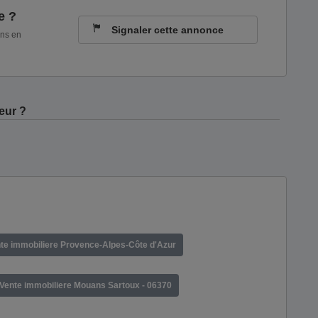
e ?
Signaler cette annonce
ons en
eur ?
te immobiliere Provence-Alpes-Côte d'Azur
Vente immobiliere Mouans Sartoux - 06370