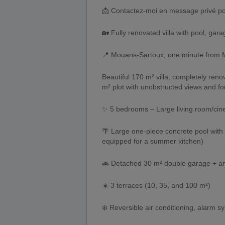
📩 Contactez-moi en message privé pou
🏡 Fully renovated villa with pool, gar
📍 Mouans-Sartoux, one minute from 
Beautiful 170 m² villa, completely reno
m² plot with unobstructed views and f
✨ 5 bedrooms – Large living room/cine
🌴 Large one-piece concrete pool wit
equipped for a summer kitchen)
🚗 Detached 30 m² double garage + am
☀️ 3 terraces (10, 35, and 100 m²)
❄️ Reversible air conditioning, alarm sy