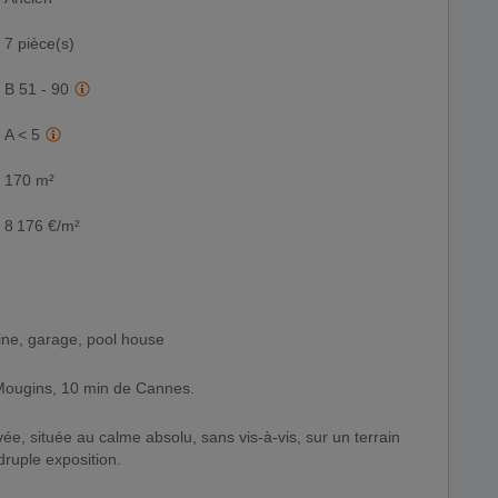
7 pièce(s)
B 51 - 90
A < 5
170 m²
8 176 €/m²
cine, garage, pool house
Mougins, 10 min de Cannes.
ée, située au calme absolu, sans vis-à-vis, sur un terrain
ruple exposition.