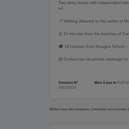
Two-story house with independent vehic
m².
📍 Walking distance to the center of 
⛱️ 15 minutes from the beaches of Ca
🎓 10 minutes from Mougins School –
📩 Contact me via private message fo
Annonce N°
Mise à jour le
01/07/
346133116
Méfiez-vous des arnaques. Consultez nos conseils 