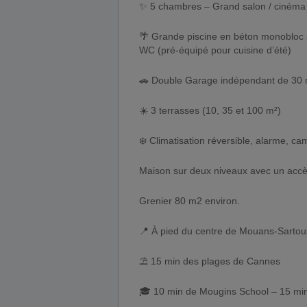
✨ 5 chambres – Grand salon / cinéma 
🌴 Grande piscine en béton monobloc 
WC (pré-équipé pour cuisine d’été)
🚗 Double Garage indépendant de 30 m
☀️ 3 terrasses (10, 35 et 100 m²)
❄️ Climatisation réversible, alarme, ca
Maison sur deux niveaux avec un accè
Grenier 80 m2 environ.
📍 À pied du centre de Mouans-Sartou
⛱️ 15 min des plages de Cannes
🎓 10 min de Mougins School – 15 mi