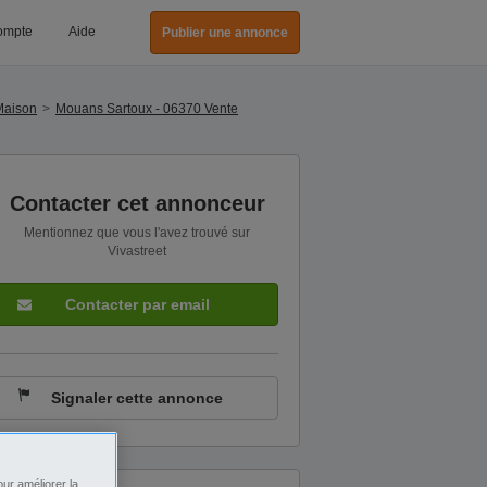
ompte
Aide
Publier une annonce
Maison
Mouans Sartoux - 06370 Vente
Contacter cet annonceur
Mentionnez que vous l'avez trouvé sur
Vivastreet
Contacter par email
Signaler cette annonce
ur améliorer la