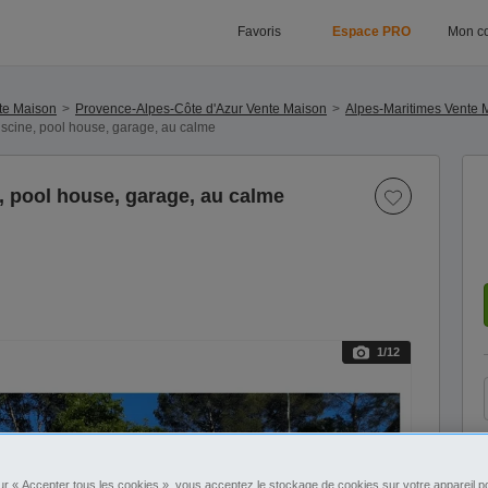
Favoris
Espace PRO
Mon c
te Maison
Provence-Alpes-Côte d'Azur Vente Maison
Alpes-Maritimes Vente 
iscine, pool house, garage, au calme
, pool house, garage, au calme
1
/12
ur « Accepter tous les cookies », vous acceptez le stockage de cookies sur votre appareil po