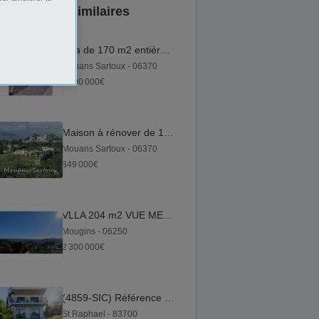
Annonces similaires
Villa de 170 m2 entièrement rénovée
Mouans Sartoux - 06370
1 390 000€
Maison à rénover de 102 m² garage 38 m2 terrain 2214m2
Mouans Sartoux - 06370
849 000€
VLLA 204 m2 VUE MER PANORAMIQUE PISCINE POOL HOUSE GARAGE
Mougins - 06250
2 300 000€
(4859-SIC) Référence : 4859-SIC - Villa appartement avec Roof...
St Raphael - 83700