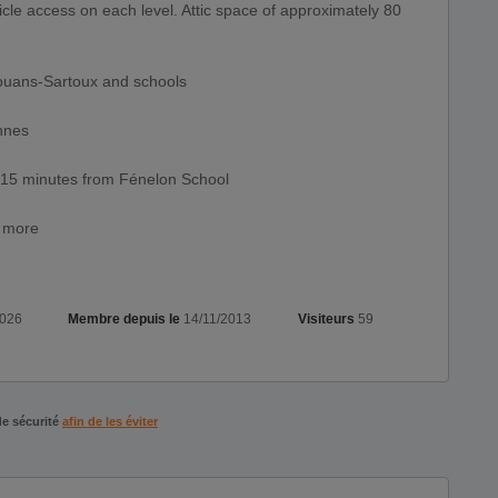
le access on each level. Attic space of approximately 80
Mouans-Sartoux and schools
nnes
 15 minutes from Fénelon School
r more
2026
Membre depuis le
14/11/2013
Visiteurs
59
de sécurité
afin de les éviter