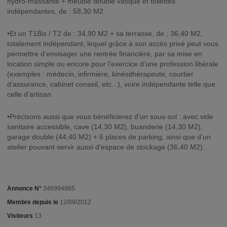
hydro-massante + meuble double vasque et toilettes
indépendantes, de : 58,30 M2.
•Et un T1Bis / T2 de : 34,90 M2 + sa terrasse, de ; 36,40 M2,
totalement indépendant, lequel grâce à son accès privé peut vous
permettre d’envisager une rentrée financière, par sa mise en
location simple ou encore pour l’exercice d’une profession libérale
(exemples : médecin, infirmière, kinésithérapeute, courtier
d’assurance, cabinet conseil, etc...), voire indépendante telle que
celle d’artisan.
•Précisons aussi que vous bénéficierez d’un sous-sol : avec vide
sanitaire accessible, cave (14,30 M2), buanderie (14,30 M2),
garage double (44,40 M2) + 6 places de parking, ainsi que d’un
atelier pouvant servir aussi d’espace de stockage (36,40 M2).
Annonce N°
346994885
Membre depuis le
12/09/2012
Visiteurs
13