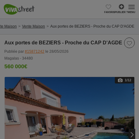
FAVORIS
PUBLIER ?
MENU
te Maison
Vente Maison
Aux portes de BEZIERS - Proche du CAP D'AGDE
Aux portes de BEZIERS - Proche du CAP D'AGDE
Publiée par
#15871242
le 28/05/2026
Magalas - 34480
560 000€
1
/12