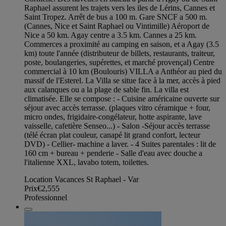
Raphael assurent les trajets vers les iles de Lérins, Cannes et
Saint Tropez. Arrêt de bus a 100 m. Gare SNCF a 500 m.
(Cannes, Nice et Saint Raphael ou Vintimille) Aéroport de
Nice a 50 km. Agay centre a 3.5 km. Cannes a 25 km.
Commerces a proximité au camping en saison, et a Agay (3.5
km) toute l'année (distributeur de billets, restaurants, traiteur,
poste, boulangeries, supérettes, et marché provençal) Centre
commercial à 10 km (Boulouris) VILLA a Anthéor au pied du
massif de l'Esterel. La Villa se situe face à la mer, accès à pied
aux calanques ou a la plage de sable fin. La villa est
climatisée. Elle se compose : - Cuisine américaine ouverte sur
séjour avec accès terrasse. (plaques vitro céramique + four,
micro ondes, frigidaire-congélateur, hotte aspirante, lave
vaisselle, cafetière Senseo...) - Salon -Séjour accès terrasse
(télé écran plat couleur, canapé lit grand confort, lecteur
DVD) - Cellier- machine a laver. - 4 Suites parentales : lit de
160 cm + bureau + penderie - Salle d'eau avec douche a
l'italienne XXL, lavabo totem, toilettes.
Location Vacances St Raphael - Var
Prix
€2,555
Professionnel