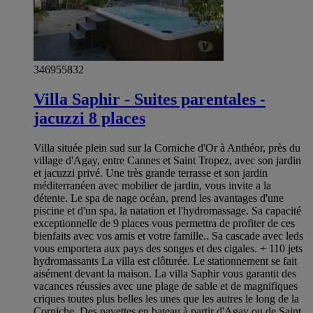
346955832
Villa Saphir - Suites parentales -
jacuzzi 8 places
Villa située plein sud sur la Corniche d'Or à Anthéor, près du
village d'Agay, entre Cannes et Saint Tropez, avec son jardin
et jacuzzi privé. Une très grande terrasse et son jardin
méditerranéen avec mobilier de jardin, vous invite a la
détente. Le spa de nage océan, prend les avantages d'une
piscine et d'un spa, la natation et l'hydromassage. Sa capacité
exceptionnelle de 9 places vous permettra de profiter de ces
bienfaits avec vos amis et votre famille.. Sa cascade avec leds
vous emportera aux pays des songes et des cigales. + 110 jets
hydromassants La villa est clôturée. Le stationnement se fait
aisément devant la maison. La villa Saphir vous garantit des
vacances réussies avec une plage de sable et de magnifiques
criques toutes plus belles les unes que les autres le long de la
Corniche. Des navettes en bateau à partir d'Agay ou de Saint