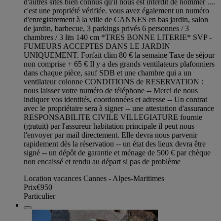
d'autres sites bien connus qu'il nous est interdit de nommer ....
c'est une propriété vérifiée. vous avez également un numéro
d'enregistrement à la ville de CANNES en bas jardin, salon
de jardin, barbecue, 3 parkings privés 6 personnes / 3
chambres / 3 lits 140 cm *TRES BONNE LITERIE* SVP -
FUMEURS ACCEPTES DANS LE JARDIN
UNIQUEMENT. Forfait clim 80 € la semaine Taxe de séjour
non comprise + 65 € Il y a des grands ventilateurs plafonniers
dans chaque pièce, sauf SDB et une chambre qui a un
ventilateur colonne CONDITIONS de RESERVATION :
nous laisser votre numéro de téléphone -- Merci de nous
indiquer vos identités, coordonnées et adresse -- Un contrat
avec le propriétaire sera à signer -- une attestation d'assurance
RESPONSABILITE CIVILE VILLEGIATURE fournie
(gratuit) par l'assureur habitation principale il peut nous
l'envoyer par mail directement. Elle devra nous parvenir
rapidement dès la réservation -- un état des lieux devra être
signé -- un dépôt de garantie et ménage de 500 € par chèque
non encaissé et rendu au départ si pas de problème
Location vacances Cannes - Alpes-Maritimes
Prix
€950
Particulier