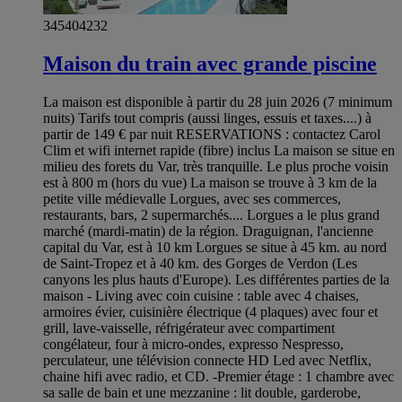
345404232
Maison du train avec grande piscine
La maison est disponible à partir du 28 juin 2026 (7 minimum
nuits) Tarifs tout compris (aussi linges, essuis et taxes....) à
partir de 149 € par nuit RESERVATIONS : contactez Carol
Clim et wifi internet rapide (fibre) inclus La maison se situe en
milieu des forets du Var, très tranquille. Le plus proche voisin
est à 800 m (hors du vue) La maison se trouve à 3 km de la
petite ville médievalle Lorgues, avec ses commerces,
restaurants, bars, 2 supermarchés.... Lorgues a le plus grand
marché (mardi-matin) de la région. Draguignan, l'ancienne
capital du Var, est à 10 km Lorgues se situe à 45 km. au nord
de Saint-Tropez et à 40 km. des Gorges de Verdon (Les
canyons les plus hauts d'Europe). Les différentes parties de la
maison - Living avec coin cuisine : table avec 4 chaises,
armoires évier, cuisinière électrique (4 plaques) avec four et
grill, lave-vaisselle, réfrigérateur avec compartiment
congélateur, four à micro-ondes, expresso Nespresso,
perculateur, une télévision connecte HD Led avec Netflix,
chaine hifi avec radio, et CD. -Premier étage : 1 chambre avec
sa salle de bain et une mezzanine : lit double, garderobe,