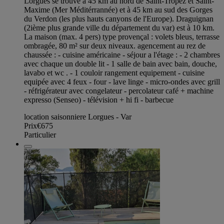
Lorgues se trouve à 45 km au nord de Saint-Tropez et Saint-
Maxime (Mer Méditérrannée) et à 45 km au sud des Gorges
du Verdon (les plus hauts canyons de l'Europe). Draguignan
(2ième plus grande ville du département du var) est à 10 km.
La maison (max. 4 pers) type provençal : volets bleus, terrasse
ombragée, 80 m² sur deux niveaux. agencement au rez de
chaussée : - cuisine américaine - séjour a l'étage : - 2 chambres
avec chaque un double lit - 1 salle de bain avec bain, douche,
lavabo et wc . - 1 couloir rangement equipement - cuisine
equipée avec 4 feux - four - lave linge - micro-ondes avec grill
- réfrigérateur avec congelateur - percolateur café + machine
expresso (Senseo) - télévision + hi fi - barbecue
location saisonniere Lorgues - Var
Prix
€675
Particulier