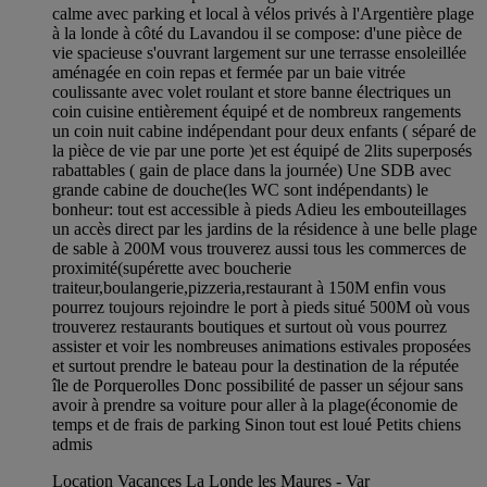
calme avec parking et local à vélos privés à l'Argentière plage
à la londe à côté du Lavandou il se compose: d'une pièce de
vie spacieuse s'ouvrant largement sur une terrasse ensoleillée
aménagée en coin repas et fermée par un baie vitrée
coulissante avec volet roulant et store banne électriques un
coin cuisine entièrement équipé et de nombreux rangements
un coin nuit cabine indépendant pour deux enfants ( séparé de
la pièce de vie par une porte )et est équipé de 2lits superposés
rabattables ( gain de place dans la journée) Une SDB avec
grande cabine de douche(les WC sont indépendants) le
bonheur: tout est accessible à pieds Adieu les embouteillages
un accès direct par les jardins de la résidence à une belle plage
de sable à 200M vous trouverez aussi tous les commerces de
proximité(supérette avec boucherie
traiteur,boulangerie,pizzeria,restaurant à 150M enfin vous
pourrez toujours rejoindre le port à pieds situé 500M où vous
trouverez restaurants boutiques et surtout où vous pourrez
assister et voir les nombreuses animations estivales proposées
et surtout prendre le bateau pour la destination de la réputée
île de Porquerolles Donc possibilité de passer un séjour sans
avoir à prendre sa voiture pour aller à la plage(économie de
temps et de frais de parking Sinon tout est loué Petits chiens
admis
Location Vacances La Londe les Maures - Var