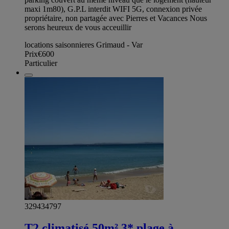
maxi 1m80), G.P.L interdit WIFI 5G, connexion privée
propriétaire, non partagée avec Pierres et Vacances Nous
serons heureux de vous acceuillir
locations saisonnieres Grimaud - Var
Prix
€600
Particulier
329434797
T2 climatisé,50m²,3*,plage à