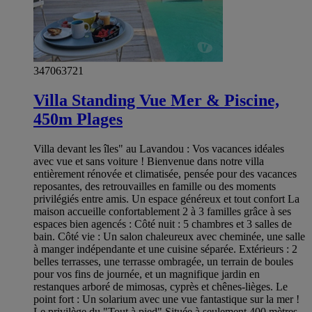
347063721
Villa Standing Vue Mer & Piscine,
450m Plages
Villa devant les îles" au Lavandou : Vos vacances idéales
avec vue et sans voiture ! Bienvenue dans notre villa
entièrement rénovée et climatisée, pensée pour des vacances
reposantes, des retrouvailles en famille ou des moments
privilégiés entre amis. Un espace généreux et tout confort La
maison accueille confortablement 2 à 3 familles grâce à ses
espaces bien agencés : Côté nuit : 5 chambres et 3 salles de
bain. Côté vie : Un salon chaleureux avec cheminée, une salle
à manger indépendante et une cuisine séparée. Extérieurs : 2
belles terrasses, une terrasse ombragée, un terrain de boules
pour vos fins de journée, et un magnifique jardin en
restanques arboré de mimosas, cyprès et chênes-lièges. Le
point fort : Un solarium avec une vue fantastique sur la mer !
Le privilège du "Tout à pied" Située à seulement 400 mètres