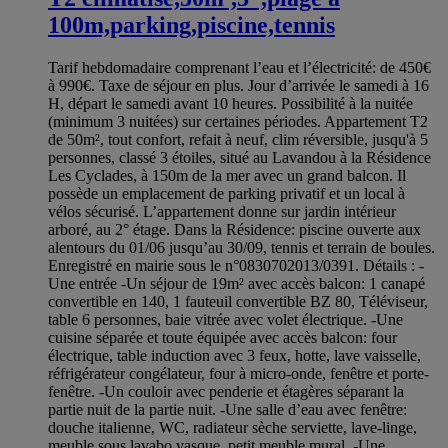
100m,parking,piscine,tennis
Tarif hebdomadaire comprenant l’eau et l’électricité: de 450€
à 990€. Taxe de séjour en plus. Jour d’arrivée le samedi à 16
H, départ le samedi avant 10 heures. Possibilité à la nuitée
(minimum 3 nuitées) sur certaines périodes. Appartement T2
de 50m², tout confort, refait à neuf, clim réversible, jusqu'à 5
personnes, classé 3 étoiles, situé au Lavandou à la Résidence
Les Cyclades, à 150m de la mer avec un grand balcon. Il
possède un emplacement de parking privatif et un local à
vélos sécurisé. L’appartement donne sur jardin intérieur
arboré, au 2° étage. Dans la Résidence: piscine ouverte aux
alentours du 01/06 jusqu’au 30/09, tennis et terrain de boules.
Enregistré en mairie sous le n°0830702013/0391. Détails : -
Une entrée -Un séjour de 19m² avec accès balcon: 1 canapé
convertible en 140, 1 fauteuil convertible BZ 80, Téléviseur,
table 6 personnes, baie vitrée avec volet électrique. -Une
cuisine séparée et toute équipée avec accès balcon: four
électrique, table induction avec 3 feux, hotte, lave vaisselle,
réfrigérateur congélateur, four à micro-onde, fenêtre et porte-
fenêtre. -Un couloir avec penderie et étagères séparant la
partie nuit de la partie nuit. -Une salle d’eau avec fenêtre:
douche italienne, WC, radiateur sèche serviette, lave-linge,
meuble sous lavabo vasque, petit meuble mural. -Une