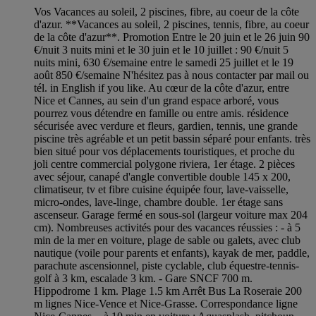
Vos Vacances au soleil, 2 piscines, fibre, au coeur de la côte
d'azur. **Vacances au soleil, 2 piscines, tennis, fibre, au coeur
de la côte d'azur**. Promotion Entre le 20 juin et le 26 juin 90
€/nuit 3 nuits mini et le 30 juin et le 10 juillet : 90 €/nuit 5
nuits mini, 630 €/semaine entre le samedi 25 juillet et le 19
août 850 €/semaine N'hésitez pas à nous contacter par mail ou
tél. in English if you like. Au cœur de la côte d'azur, entre
Nice et Cannes, au sein d'un grand espace arboré, vous
pourrez vous détendre en famille ou entre amis. résidence
sécurisée avec verdure et fleurs, gardien, tennis, une grande
piscine très agréable et un petit bassin séparé pour enfants. très
bien situé pour vos déplacements touristiques, et proche du
joli centre commercial polygone riviera, 1er étage. 2 pièces
avec séjour, canapé d'angle convertible double 145 x 200,
climatiseur, tv et fibre cuisine équipée four, lave-vaisselle,
micro-ondes, lave-linge, chambre double. 1er étage sans
ascenseur. Garage fermé en sous-sol (largeur voiture max 204
cm). Nombreuses activités pour des vacances réussies : - à 5
min de la mer en voiture, plage de sable ou galets, avec club
nautique (voile pour parents et enfants), kayak de mer, paddle,
parachute ascensionnel, piste cyclable, club équestre-tennis-
golf à 3 km, escalade 3 km. - Gare SNCF 700 m.
Hippodrome 1 km. Plage 1.5 km Arrêt Bus La Roseraie 200
m lignes Nice-Vence et Nice-Grasse. Correspondance ligne