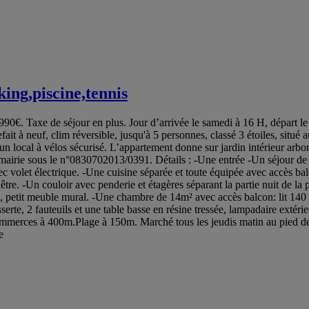
ing,piscine,tennis
990€. Taxe de séjour en plus. Jour d’arrivée le samedi à 16 H, départ le
efait à neuf, clim réversible, jusqu'à 5 personnes, classé 3 étoiles, si
un local à vélos sécurisé. L’appartement donne sur jardin intérieur arbo
n mairie sous le n°0830702013/0391. Détails : -Une entrée -Un séjour de
c volet électrique. -Une cuisine séparée et toute équipée avec accès balco
nêtre. -Un couloir avec penderie et étagères séparant la partie nuit de la
e, petit meuble mural. -Une chambre de 14m² avec accès balcon: lit 140 a
erte, 2 fauteuils et une table basse en résine tressée, lampadaire extérieu
commerces à 400m.Plage à 150m. Marché tous les jeudis matin au pied de
e