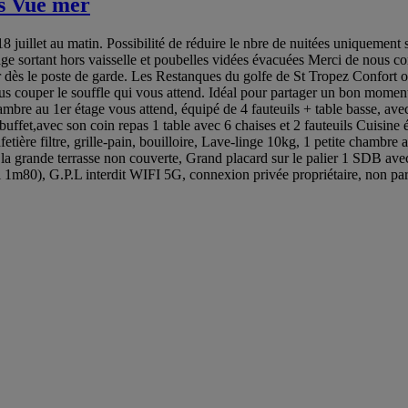
s Vue mer
t au matin. Possibilité de réduire le nbre de nuitées uniquement sur c
énage sortant hors vaisselle et poubelles vidées évacuées Merci de nous c
lir dès le poste de garde. Les Restanques du golfe de St Tropez Confort
s couper le souffle qui vous attend. Idéal pour partager un bon moment
ambre au 1er étage vous attend, équipé de 4 fauteuils + table basse, a
fet,avec son coin repas 1 table avec 6 chaises et 2 fauteuils Cuisine é
afetière filtre, grille-pain, bouilloire, Lave-linge 10kg, 1 petite cham
 la grande terrasse non couverte, Grand placard sur le palier 1 SDB av
1m80), G.P.L interdit WIFI 5G, connexion privée propriétaire, non pa