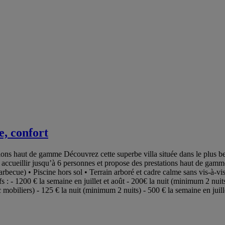
e, confort
ions haut de gamme Découvrez cette superbe villa située dans le plus be
ut accueillir jusqu’à 6 personnes et propose des prestations haut de gam
rbecue) • Piscine hors sol • Terrain arboré et cadre calme sans vis-à-vis
fs : - 1200 € la semaine en juillet et août - 200€ la nuit (minimum 2 nui
 mobiliers) - 125 € la nuit (minimum 2 nuits) - 500 € la semaine en juill