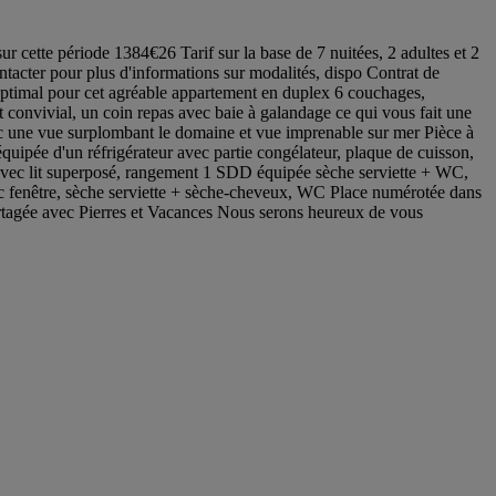
ette période 1384€26 Tarif sur la base de 7 nuitées, 2 adultes et 2
ontacter pour plus d'informations sur modalités, dispo Contrat de
 optimal pour cet agréable appartement en duplex 6 couchages,
 convivial, un coin repas avec baie à galandage ce qui vous fait une
vec une vue surplombant le domaine et vue imprenable sur mer Pièce à
quipée d'un réfrigérateur avec partie congélateur, plaque de cuisson,
bre avec lit superposé, rangement 1 SDD équipée sèche serviette + WC,
ec fenêtre, sèche serviette + sèche-cheveux, WC Place numérotée dans
rtagée avec Pierres et Vacances Nous serons heureux de vous