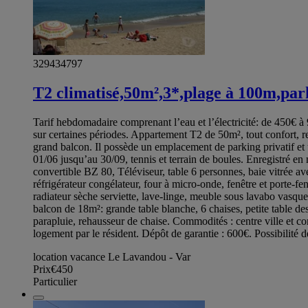
329434797
T2 climatisé,50m²,3*,plage à 100m,park
Tarif hebdomadaire comprenant l’eau et l’électricité: de 450€ à 
sur certaines périodes. Appartement T2 de 50m², tout confort, r
grand balcon. Il possède un emplacement de parking privatif et 
01/06 jusqu’au 30/09, tennis et terrain de boules. Enregistré e
convertible BZ 80, Téléviseur, table 6 personnes, baie vitrée ave
réfrigérateur congélateur, four à micro-onde, fenêtre et porte-fe
radiateur sèche serviette, lave-linge, meuble sous lavabo vasqu
balcon de 18m²: grande table blanche, 6 chaises, petite table dess
parapluie, rehausseur de chaise. Commodités : centre ville et 
logement par le résident. Dépôt de garantie : 600€. Possibilité d
location vacance Le Lavandou - Var
Prix
€450
Particulier