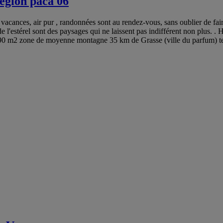
egion paca 06
acances, air pur , randonnées sont au rendez-vous, sans oublier de fair
de l'estérel sont des paysages qui ne laissent pas indifférent non pl
ort 90 m2 zone de moyenne montagne 35 km de Grasse (ville du parfum) t