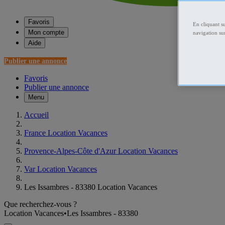
Favoris
En cliquant s
Mon compte
navigation sur
Aide
Publier une annonce
Favoris
Publier une annonce
Menu
Accueil
France Location Vacances
Provence-Alpes-Côte d'Azur Location Vacances
Var Location Vacances
Les Issambres - 83380 Location Vacances
Que recherchez-vous ?
Location Vacances
•
Les Issambres - 83380