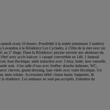
 samedi avant 10 heures. Possibilité à la nuitée (minimum 3 nuitées)
tué au Lavandou à la Résidence Les Cyclades, à 150m de la mer avec un
ré, au 2° étage. Dans la Résidence: piscine ouverte aux alentours du
 19m² avec accès balcon: 1 canapé convertible en 140, 1 fauteuil
n: four électrique, table induction avec 3 feux, hotte, lave vaisselle,
 partie nuit. -Une salle d’eau avec fenêtre: douche italienne, WC,
vec chevets, grand dressing, baie vitrée avec volet électrique. Un
r, store solaire. Accessoires bébé: chaise haute, baignoire, lit
 la résidence. Les animaux ne sont pas acceptés. Entretien du