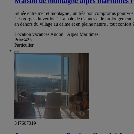
Maison de montagne alpes maritimes r
Située entre mer et montagne , un très bon compromis pour vos v
"les gorges du verdon". La baie de Cannes et le prolongement 
en dehors du village au calme et en pleine nature , tout conf
Location vacances Andon - Alpes-Maritimes
Prix
€425
Particulier
347607319