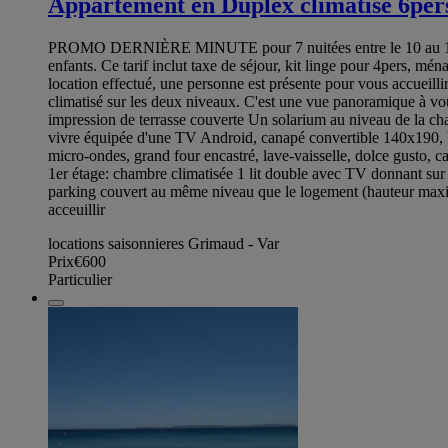
Appartement en Duplex climatisé 6per
PROMO DERNIÈRE MINUTE pour 7 nuitées entre le 10 au 18 juille
enfants. Ce tarif inclut taxe de séjour, kit linge pour 4pers, m
location effectué, une personne est présente pour vous accueil
climatisé sur les deux niveaux. C'est une vue panoramique à vou
impression de terrasse couverte Un solarium au niveau de la ch
vivre équipée d'une TV Android, canapé convertible 140x190, buf
micro-ondes, grand four encastré, lave-vaisselle, dolce gusto, c
1er étage: chambre climatisée 1 lit double avec TV donnant sur
parking couvert au même niveau que le logement (hauteur maxi 
acceuillir
locations saisonnieres Grimaud - Var
Prix
€600
Particulier