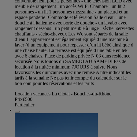
convertible neuf pour 2 personnes - une télévision LCD avec
meuble de rangement - un accès Wi-Fi Chambre - un lit 2
personnes - un lit 1 personnes mezzanine - un placard et un
espace penderie -Commode et télévision Salle d eau - une
douche à l italienne avec porte de douche - un lavabo avec
rangement dessous - un petit meuble à linge - sèche- serviettes
chauffants - sèche-cheveux Les Wc sont séparés de la salle
d’eau L appartement est également équipé d une machine à
laver (d un équipement pour repasser d’un lit bébé ainsi que d
une chaise haute. La terrasse est équipée d une table en tek
avec 6 chaises. Place de parking privée N 03 dans résidence
sécurisée Nous louons du SAMEDI AU SAMEDI Pas de
location à la nuitée minimum 7JOURS à suivre Nous
favorisons les quinzaines avec une remise A titre indicatif les
tarifs à la semaine Ne pas tenir compte du calendrier sur le
bon coin pour les réservations et les tarifs
Location vacances La Ciotat - Bouches-du-Rhône
Prix
€500
Particulier