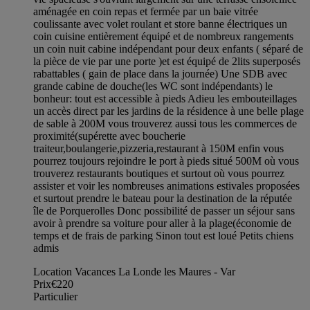
aménagée en coin repas et fermée par un baie vitrée
coulissante avec volet roulant et store banne électriques un
coin cuisine entièrement équipé et de nombreux rangements
un coin nuit cabine indépendant pour deux enfants ( séparé de
la pièce de vie par une porte )et est équipé de 2lits superposés
rabattables ( gain de place dans la journée) Une SDB avec
grande cabine de douche(les WC sont indépendants) le
bonheur: tout est accessible à pieds Adieu les embouteillages
un accès direct par les jardins de la résidence à une belle plage
de sable à 200M vous trouverez aussi tous les commerces de
proximité(supérette avec boucherie
traiteur,boulangerie,pizzeria,restaurant à 150M enfin vous
pourrez toujours rejoindre le port à pieds situé 500M où vous
trouverez restaurants boutiques et surtout où vous pourrez
assister et voir les nombreuses animations estivales proposées
et surtout prendre le bateau pour la destination de la réputée
île de Porquerolles Donc possibilité de passer un séjour sans
avoir à prendre sa voiture pour aller à la plage(économie de
temps et de frais de parking Sinon tout est loué Petits chiens
admis
Location Vacances La Londe les Maures - Var
Prix
€220
Particulier