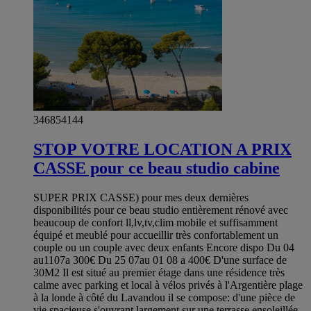
346854144
STOP VOTRE LOCATION A PRIX
CASSE pour ce beau studio cabine
SUPER PRIX CASSE) pour mes deux dernières
disponibilités pour ce beau studio entièrement rénové avec
beaucoup de confort ll,lv,tv,clim mobile et suffisamment
équipé et meublé pour accueillir très confortablement un
couple ou un couple avec deux enfants Encore dispo Du 04
au1107a 300€ Du 25 07au 01 08 a 400€ D'une surface de
30M2 Il est situé au premier étage dans une résidence très
calme avec parking et local à vélos privés à l'Argentière plage
à la londe à côté du Lavandou il se compose: d'une pièce de
vie spacieuse s'ouvrant largement sur une terrasse ensoleillée