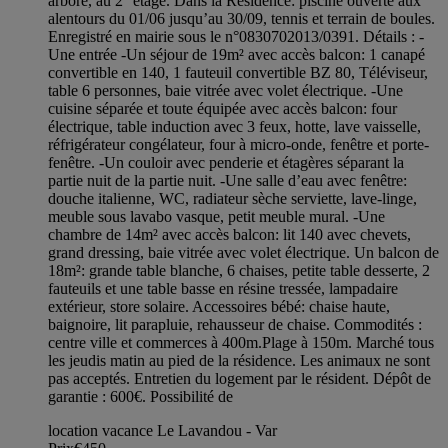
arboré, au 2° étage. Dans la Résidence: piscine ouverte aux
alentours du 01/06 jusqu’au 30/09, tennis et terrain de boules.
Enregistré en mairie sous le n°0830702013/0391. Détails : -
Une entrée -Un séjour de 19m² avec accès balcon: 1 canapé
convertible en 140, 1 fauteuil convertible BZ 80, Téléviseur,
table 6 personnes, baie vitrée avec volet électrique. -Une
cuisine séparée et toute équipée avec accès balcon: four
électrique, table induction avec 3 feux, hotte, lave vaisselle,
réfrigérateur congélateur, four à micro-onde, fenêtre et porte-
fenêtre. -Un couloir avec penderie et étagères séparant la
partie nuit de la partie nuit. -Une salle d’eau avec fenêtre:
douche italienne, WC, radiateur sèche serviette, lave-linge,
meuble sous lavabo vasque, petit meuble mural. -Une
chambre de 14m² avec accès balcon: lit 140 avec chevets,
grand dressing, baie vitrée avec volet électrique. Un balcon de
18m²: grande table blanche, 6 chaises, petite table desserte, 2
fauteuils et une table basse en résine tressée, lampadaire
extérieur, store solaire. Accessoires bébé: chaise haute,
baignoire, lit parapluie, rehausseur de chaise. Commodités :
centre ville et commerces à 400m.Plage à 150m. Marché tous
les jeudis matin au pied de la résidence. Les animaux ne sont
pas acceptés. Entretien du logement par le résident. Dépôt de
garantie : 600€. Possibilité de
location vacance Le Lavandou - Var