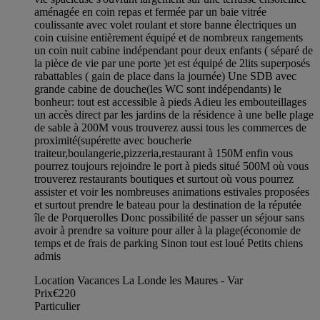
aménagée en coin repas et fermée par un baie vitrée
coulissante avec volet roulant et store banne électriques un
coin cuisine entièrement équipé et de nombreux rangements
un coin nuit cabine indépendant pour deux enfants ( séparé de
la pièce de vie par une porte )et est équipé de 2lits superposés
rabattables ( gain de place dans la journée) Une SDB avec
grande cabine de douche(les WC sont indépendants) le
bonheur: tout est accessible à pieds Adieu les embouteillages
un accès direct par les jardins de la résidence à une belle plage
de sable à 200M vous trouverez aussi tous les commerces de
proximité(supérette avec boucherie
traiteur,boulangerie,pizzeria,restaurant à 150M enfin vous
pourrez toujours rejoindre le port à pieds situé 500M où vous
trouverez restaurants boutiques et surtout où vous pourrez
assister et voir les nombreuses animations estivales proposées
et surtout prendre le bateau pour la destination de la réputée
île de Porquerolles Donc possibilité de passer un séjour sans
avoir à prendre sa voiture pour aller à la plage(économie de
temps et de frais de parking Sinon tout est loué Petits chiens
admis
Location Vacances La Londe les Maures - Var
Prix
€220
Particulier