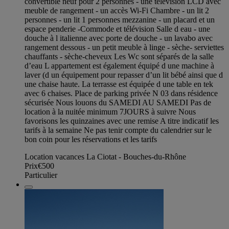
convertible neuf pour 2 personnes - une télévision LCD avec
meuble de rangement - un accès Wi-Fi Chambre - un lit 2
personnes - un lit 1 personnes mezzanine - un placard et un
espace penderie -Commode et télévision Salle d eau - une
douche à l italienne avec porte de douche - un lavabo avec
rangement dessous - un petit meuble à linge - sèche- serviettes
chauffants - sèche-cheveux Les Wc sont séparés de la salle
d’eau L appartement est également équipé d une machine à
laver (d un équipement pour repasser d’un lit bébé ainsi que d
une chaise haute. La terrasse est équipée d une table en tek
avec 6 chaises. Place de parking privée N 03 dans résidence
sécurisée Nous louons du SAMEDI AU SAMEDI Pas de
location à la nuitée minimum 7JOURS à suivre Nous
favorisons les quinzaines avec une remise A titre indicatif les
tarifs à la semaine Ne pas tenir compte du calendrier sur le
bon coin pour les réservations et les tarifs
Location vacances La Ciotat - Bouches-du-Rhône
Prix
€500
Particulier