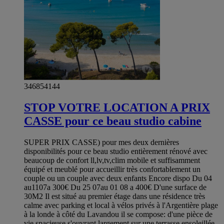
346854144
STOP VOTRE LOCATION A PRIX
CASSE pour ce beau studio cabine
SUPER PRIX CASSE) pour mes deux dernières
disponibilités pour ce beau studio entièrement rénové avec
beaucoup de confort ll,lv,tv,clim mobile et suffisamment
équipé et meublé pour accueillir très confortablement un
couple ou un couple avec deux enfants Encore dispo Du 04
au1107a 300€ Du 25 07au 01 08 a 400€ D'une surface de
30M2 Il est situé au premier étage dans une résidence très
calme avec parking et local à vélos privés à l'Argentière plage
à la londe à côté du Lavandou il se compose: d'une pièce de
vie spacieuse s'ouvrant largement sur une terrasse ensoleillée