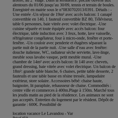
arboré, au 2° étage. Dans la Résidence: piscine ouverte aux
alentours du 01/06 jusqu’au 30/09, tennis et terrain de boules.
Enregistré en mairie sous le n°0830702013/0391. Détails : -
Une entrée -Un séjour de 19m² avec accès balcon: 1 canapé
convertible en 140, 1 fauteuil convertible BZ 80, Téléviseur,
table 6 personnes, baie vitrée avec volet électrique. -Une
cuisine séparée et toute équipée avec accès balcon: four
électrique, table induction avec 3 feux, hotte, lave vaisselle,
réfrigérateur congélateur, four à micro-onde, fenêtre et porte-
fenêtre. -Un couloir avec penderie et étagères séparant la
partie nuit de la partie nuit. -Une salle d’eau avec fenêtre:
douche italienne, WC, radiateur sèche serviette, lave-linge,
meuble sous lavabo vasque, petit meuble mural. -Une
chambre de 14m² avec accès balcon: lit 140 avec chevets,
grand dressing, baie vitrée avec volet électrique. Un balcon de
18m²: grande table blanche, 6 chaises, petite table desserte, 2
fauteuils et une table basse en résine tressée, lampadaire
extérieur, store solaire. Accessoires bébé: chaise haute,
baignoire, lit parapluie, rehausseur de chaise. Commodités :
centre ville et commerces à 400m.Plage à 150m. Marché tous
les jeudis matin au pied de la résidence. Les animaux ne sont
pas acceptés. Entretien du logement par le résident. Dépôt de
garantie : 600€. Possibilité de
location vacance Le Lavandou - Var