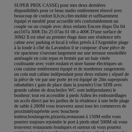
SUPER PRIX CASSE) pour mes deux dernières
disponibilités pour ce beau studio entièrement rénové avec
beaucoup de confort ll,lv,tv,clim mobile et suffisamment
équipé et meublé pour accueillir très confortablement un
couple ou un couple avec deux enfants Encore dispo Du 04
au1107a 300€ Du 25 07au 01 08 a 400€ D'une surface de
30M2 Il est situé au premier étage dans une résidence très
calme avec parking et local à vélos privés à l'Argentière plage
à la londe à côté du Lavandou il se compose: d'une pièce de
vie spacieuse s'ouvrant largement sur une terrasse ensoleillée
aménagée en coin repas et fermée par un baie vitrée
coulissante avec volet roulant et store banne électriques un
coin cuisine entièrement équipé et de nombreux rangements
un coin nuit cabine indépendant pour deux enfants ( séparé de
la pièce de vie par une porte )et est équipé de 2lits superposés
rabattables ( gain de place dans la journée) Une SDB avec
grande cabine de douche(les WC sont indépendants) le
bonheur: tout est accessible à pieds Adieu les embouteillages
un accès direct par les jardins de la résidence à une belle plage
de sable à 200M vous trouverez aussi tous les commerces de
proximité(supérette avec boucherie
traiteur,boulangerie,pizzeria,restaurant à 150M enfin vous
pourrez toujours rejoindre le port à pieds situé 500M où vous
trouverez restaurants boutiques et surtout où vous pourrez