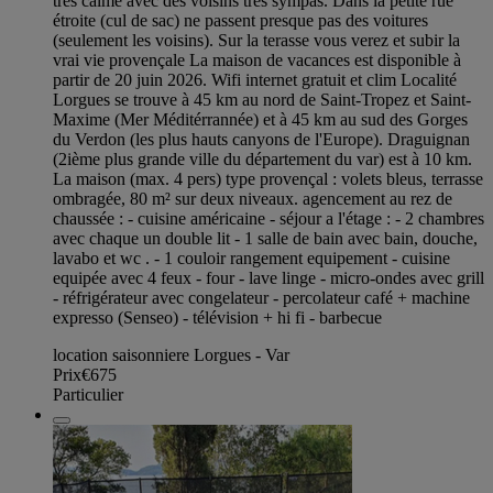
trés calme avec des voisins trés sympas. Dans la petite rue
étroite (cul de sac) ne passent presque pas des voitures
(seulement les voisins). Sur la terasse vous verez et subir la
vrai vie provençale La maison de vacances est disponible à
partir de 20 juin 2026. Wifi internet gratuit et clim Localité
Lorgues se trouve à 45 km au nord de Saint-Tropez et Saint-
Maxime (Mer Méditérrannée) et à 45 km au sud des Gorges
du Verdon (les plus hauts canyons de l'Europe). Draguignan
(2ième plus grande ville du département du var) est à 10 km.
La maison (max. 4 pers) type provençal : volets bleus, terrasse
ombragée, 80 m² sur deux niveaux. agencement au rez de
chaussée : - cuisine américaine - séjour a l'étage : - 2 chambres
avec chaque un double lit - 1 salle de bain avec bain, douche,
lavabo et wc . - 1 couloir rangement equipement - cuisine
equipée avec 4 feux - four - lave linge - micro-ondes avec grill
- réfrigérateur avec congelateur - percolateur café + machine
expresso (Senseo) - télévision + hi fi - barbecue
location saisonniere Lorgues - Var
Prix
€675
Particulier