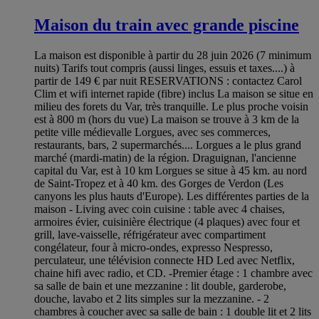
Maison du train avec grande piscine
La maison est disponible à partir du 28 juin 2026 (7 minimum
nuits) Tarifs tout compris (aussi linges, essuis et taxes....) à
partir de 149 € par nuit RESERVATIONS : contactez Carol
Clim et wifi internet rapide (fibre) inclus La maison se situe en
milieu des forets du Var, très tranquille. Le plus proche voisin
est à 800 m (hors du vue) La maison se trouve à 3 km de la
petite ville médievalle Lorgues, avec ses commerces,
restaurants, bars, 2 supermarchés.... Lorgues a le plus grand
marché (mardi-matin) de la région. Draguignan, l'ancienne
capital du Var, est à 10 km Lorgues se situe à 45 km. au nord
de Saint-Tropez et à 40 km. des Gorges de Verdon (Les
canyons les plus hauts d'Europe). Les différentes parties de la
maison - Living avec coin cuisine : table avec 4 chaises,
armoires évier, cuisinière électrique (4 plaques) avec four et
grill, lave-vaisselle, réfrigérateur avec compartiment
congélateur, four à micro-ondes, expresso Nespresso,
perculateur, une télévision connecte HD Led avec Netflix,
chaine hifi avec radio, et CD. -Premier étage : 1 chambre avec
sa salle de bain et une mezzanine : lit double, garderobe,
douche, lavabo et 2 lits simples sur la mezzanine. - 2
chambres à coucher avec sa salle de bain : 1 double lit et 2 lits