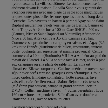
hydromassants La villa est clôturée. Le stationnement se fait
aisément devant la maison. La villa Saphir vous garantit des
vacances réussies avec une plage de sable et de magnifiques
criques toutes plus belles les unes que les autres le long de la
Corniche. Des navettes en bateau à partir d'Agay ou de Saint
Raphael assurent les trajets vers les iles de Lérins, Cannes et
Saint Tropez. Arrêt de bus a 100 m. Gare SNCF a 500 m.
(Cannes, Nice et Saint Raphael ou Vintimille) Aéroport de
Nice a 50 km. Agay centre a 3.5 km. Cannes a 25 km.
Commerces a proximité au camping en saison, et a Agay (3.5
km) toute l'année (distributeur de billets, restaurants, traiteur,
poste, boulangeries, supérettes, et marché provençal) Centre
commercial à 10 km (Boulouris) VILLA a Anthéor au pied du
massif de l'Esterel. La Villa se situe face à la mer, accès à pied
aux calanques ou a la plage de sable fin. La villa est
climatisée. Elle se compose : - Cuisine américaine ouverte sur
séjour avec accès terrasse. (plaques vitro céramique + four,
micro ondes, frigidaire-congélateur, hotte aspirante, lave
vaisselle, cafetière Senseo...) - Salon -Séjour accès terrasse
(télé écran plat couleur, canapé lit grand confort, lecteur
DVD) - Cellier- machine a laver. - 4 Suites parentales : lit de
160 cm + bureau + penderie - Salle d'eau avec douche a
l'italienne XXL, lavabo totem, toilettes.
Location Vacances St Raphael - Var