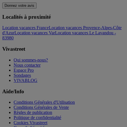
Donnez votre avis
Localités à proximité
Location vacances France
Location vacances Provence-Alpes-Côte
d'Azur
Location vacances Var
Location vacances Le Lavandou -
83980
Vivastreet
Qui sommes-nous?
Nous contacter
Espace Pro
Sondages
VIVABLOG
Aide/Info
Conditions Générales d'Utilisation
Conditions Générales de Vente
Règles de publication
Politique de confidentialité
Cookies Vivastreet