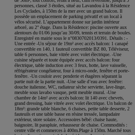
de 50m², tout confort, refait à neuf, clim réversible, jusqu'à 5
personnes, classé 3 étoiles, situé au Lavandou à la Résidence
Les Cyclades, à 150m de la mer avec un grand balcon. Il
possède un emplacement de parking privatif et un local à
vélos sécurisé. L’appartement donne sur jardin intérieur
arboré, au 2° étage. Dans la Résidence: piscine ouverte aux
alentours du 01/06 jusqu’au 30/09, tennis et terrain de boules.
Enregistré en mairie sous le n°0830702013/0391. Détails : -
Une entrée -Un séjour de 19m² avec accès balcon: 1 canapé
convertible en 140, 1 fauteuil convertible BZ 80, Téléviseur,
table 6 personnes, baie vitrée avec volet électrique. -Une
cuisine séparée et toute équipée avec accès balcon: four
électrique, table induction avec 3 feux, hotte, lave vaisselle,
réfrigérateur congélateur, four à micro-onde, fenêtre et porte-
fenêtre. -Un couloir avec penderie et étagères séparant la
partie nuit de la partie nuit. -Une salle d’eau avec fenêtre:
douche italienne, WC, radiateur sèche serviette, lave-linge,
meuble sous lavabo vasque, petit meuble mural. -Une
chambre de 14m² avec accès balcon: lit 140 avec chevets,
grand dressing, baie vitrée avec volet électrique. Un balcon de
18m²: grande table blanche, 6 chaises, petite table desserte, 2
fauteuils et une table basse en résine tressée, lampadaire
extérieur, store solaire. Accessoires bébé: chaise haute,
baignoire, lit parapluie, rehausseur de chaise. Commodités :
centre ville et commerces à 400m.Plage à 150m. Marché tous