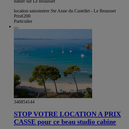
nature sur Le Beausset
location saisonniere Ste Anne du Castellet - Le Beausset
Prix
€200
Particulier
346854144
STOP VOTRE LOCATION A PRIX
CASSE pour ce beau studio cabine