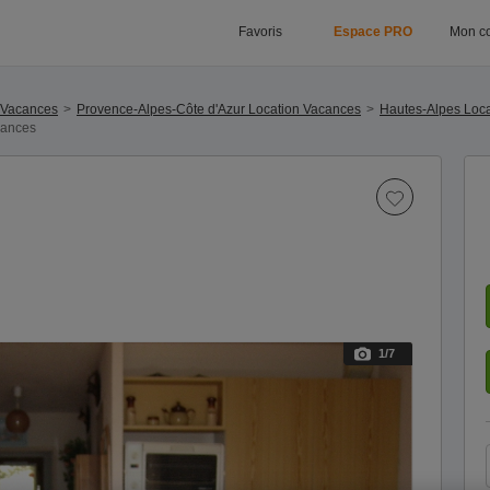
Favoris
Espace PRO
Mon c
 Vacances
Provence-Alpes-Côte d'Azur Location Vacances
Hautes-Alpes Loc
cances
1
/7