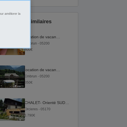
ur améliorer la
Annonces similaires
location de vacances
Embrun - 05200
400€
location de vacances
Embrun - 05200
350€
CHALET- Orienté SUD- VUE PANORAMIQUE sur VALLEE et MONTAGNE
Orcieres - 05170
1 790€