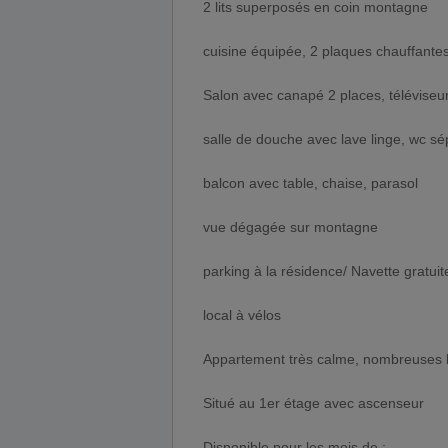
2 lits superposés en coin montagne
cuisine équipée, 2 plaques chauffantes
Salon avec canapé 2 places, téléviseur
salle de douche avec lave linge, wc s
balcon avec table, chaise, parasol
vue dégagée sur montagne
parking à la résidence/ Navette gratuite 
local à vélos
Appartement très calme, nombreuses b
Situé au 1er étage avec ascenseur
Disponible pour les mois de :