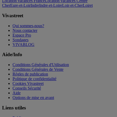
Location vacances France
Location vacances Centre
Cher
Eure-et-Loir
Indre
Indre-et-Loire
Loir-et-Cher
Loiret
Vivastreet
Qui sommes-nous?
Nous contacter
Espace Pro
Sondages
VIVABLOG
Aide/Info
Conditions Générales d'Utilisation
Conditions Générales de Vente
Règles de publication
Politique de confidentialité
Cookies Vivastreet
Conseils Sécurité
Aide
Options de mise en avant
Liens utiles