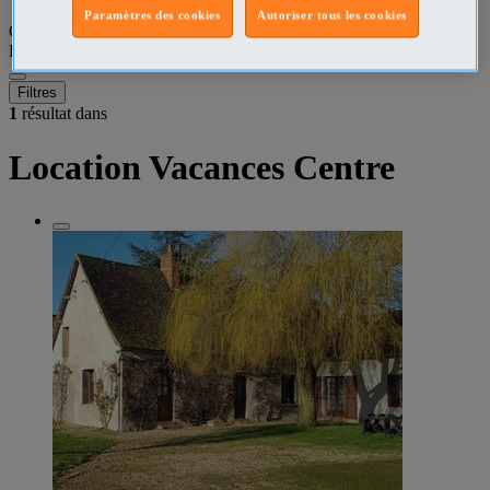
Paramètres des cookies
Autoriser tous les cookies
Que recherchez-vous ?
Location Vacances
•
Centre
Filtres
1
résultat dans
Location Vacances Centre