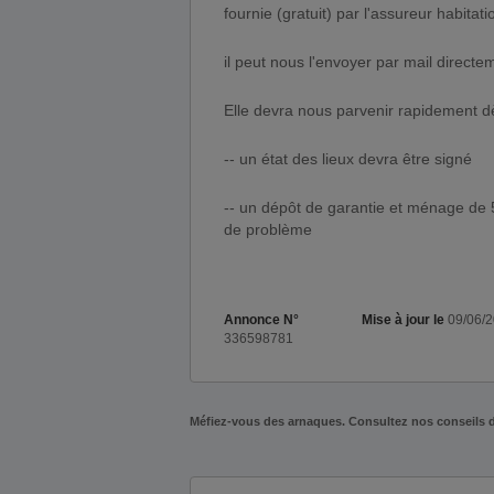
fournie (gratuit) par l'assureur habitati
il peut nous l'envoyer par mail directe
Elle devra nous parvenir rapidement dè
-- un état des lieux devra être signé
-- un dépôt de garantie et ménage de 
de problème
Annonce N°
Mise à jour le
09/06/
336598781
Méfiez-vous des arnaques. Consultez nos conseils 