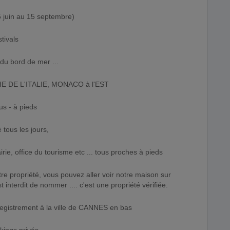
juin au 15 septembre)
stivals
 du bord de mer ...
 DE L'ITALIE, MONACO à l'EST
us - à pieds
 tous les jours,
ie, office du tourisme etc ... tous proches à pieds
tre propriété, vous pouvez aller voir notre maison sur
t interdit de nommer .... c'est une propriété vérifiée.
gistrement à la ville de CANNES en bas