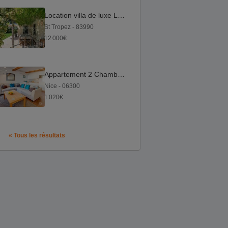
Location villa de luxe La Moutte Saint-Tropez
St Tropez - 83990
12 000€
Appartement 2 Chambres proche de la place Garibaldi dans vie
Nice - 06300
1 020€
« Tous les résultats