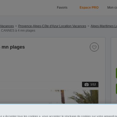
Favoris
Espace PRO
Mon c
 Vacances
Provence-Alpes-Côte d'Azur Location Vacances
Alpes-Maritimes L
. CANNES à 4 mn plages
 mn plages
1
/12
ur « Accepter tous les cookies », vous acceptez le stockage de cookies sur votre appareil po