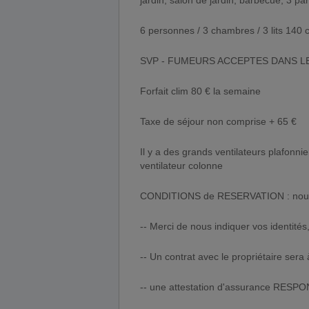
jardin, salon de jardin, barbecue, 3 pa
6 personnes / 3 chambres / 3 lits 1
SVP - FUMEURS ACCEPTES DANS L
Forfait clim 80 € la semaine
Taxe de séjour non comprise + 65 €
Il y a des grands ventilateurs plafonn
ventilateur colonne
CONDITIONS de RESERVATION : nous l
-- Merci de nous indiquer vos identité
-- Un contrat avec le propriétaire sera 
-- une attestation d'assurance RES