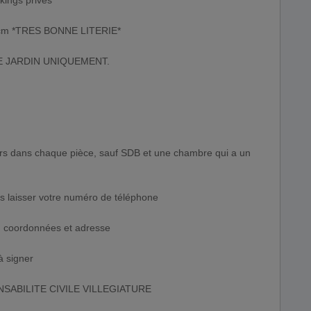
rkings privés
40 cm *TRES BONNE LITERIE*
E JARDIN UNIQUEMENT.
iers dans chaque pièce, sauf SDB et une chambre qui a un
aisser votre numéro de téléphone
s, coordonnées et adresse
à signer
PONSABILITE CIVILE VILLEGIATURE