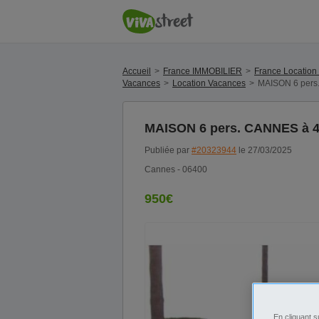
Accueil
France IMMOBILIER
France Location
Vacances
Location Vacances
MAISON 6 pers
MAISON 6 pers. CANNES à 4
Publiée par
#20323944
le 27/03/2025
Cannes - 06400
950€
En cliquant s