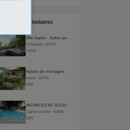
Annonces similaires
Villa Saphir - Suites parentales - jacuzzi 8 places
St Raphael - 83700
2 555€
Maison de montagne alpes maritimes region paca 06
Andon - 06750
425€
VACANCES AU SOLEIL, PISCINE AU COEUR DE LA COTE D'AZUR
Cagnes sur Mer - 06800
630€