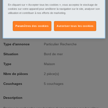
En cliquant sur « Accepter tous les cookies », vous acceptez le stockage de
cookies sur votre appareil pour améliorer la navigation sur le site, analyser son
utilisation et contribuer à nos efforts de marketing.
Prix
800€
Ville/Code postal
Nord-Pas-de-Calais
Pas-de-Calais
Paramètres des cookies
Autoriser tous les cookies
Berck - 62600
Voir sur google map
Type d'annonce
Particulier Recherche
Situation
Bord de mer
Type
Maison
Nbre de pièces
2 pièce(s)
Couchages
5 couchages
Description