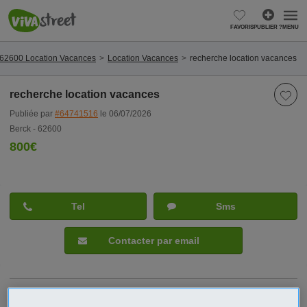
FAVORIS
PUBLIER ?
MENU
 62600 Location Vacances
Location Vacances
recherche location vacances
recherche location vacances
Publiée par
#64741516
le 06/07/2026
Berck - 62600
800€
Tel
Sms
Contacter par email
Signaler cette annonce