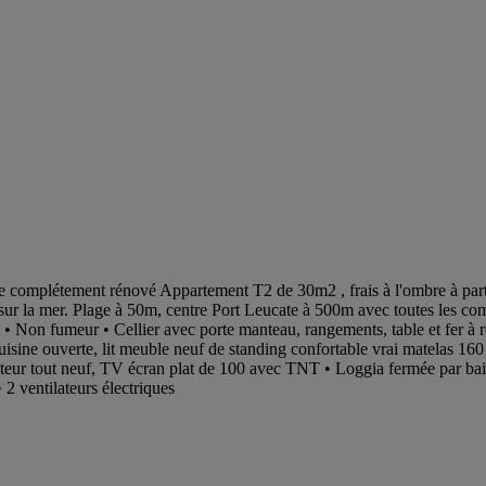
ville complétement rénové Appartement T2 de 30m2 , frais à l'ombre à pa
ur la mer. Plage à 50m, centre Port Leucate à 500m avec toutes les comm
s • Non fumeur • Cellier avec porte manteau, rangements, table et fer à
uisine ouverte, lit meuble neuf de standing confortable vrai matelas 160
eur tout neuf, TV écran plat de 100 avec TNT • Loggia fermée par baies
 2 ventilateurs électriques