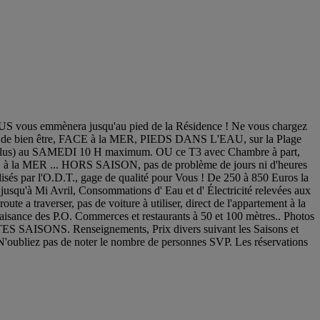
vous emmènera jusqu'au pied de la Résidence ! Ne vous chargez
re de bien être, FACE à la MER, PIEDS DANS L'EAU, sur la Plage
s) au SAMEDI 10 H maximum. OU ce T3 avec Chambre à part,
MER ... HORS SAISON, pas de problème de jours ni d'heures
r l'O.D.T., gage de qualité pour Vous ! De 250 à 850 Euros la
usqu'à Mi Avril, Consommations d' Eau et d' Électricité relevées aux
erser, pas de voiture à utiliser, direct de l'appartement à la
nce des P.O. Commerces et restaurants à 50 et 100 mètres.. Photos
TOUTES SAISONS. Renseignements, Prix divers suivant les Saisons et
.. N'oubliez pas de noter le nombre de personnes SVP. Les réservations