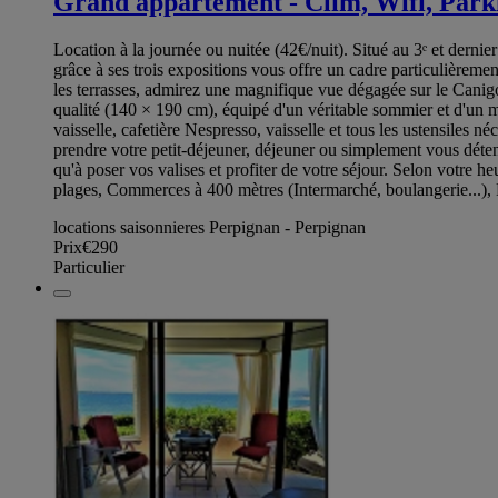
Grand appartement - Clim, Wifi, Parki
Location à la journée ou nuitée (42€/nuit). Situé au 3ᵉ et derni
grâce à ses trois expositions vous offre un cadre particulièremen
les terrasses, admirez une magnifique vue dégagée sur le Canig
qualité (140 × 190 cm), équipé d'un véritable sommier et d'un m
vaisselle, cafetière Nespresso, vaisselle et tous les ustensiles 
prendre votre petit-déjeuner, déjeuner ou simplement vous détendr
qu'à poser vos valises et profiter de votre séjour. Selon votre h
plages, Commerces à 400 mètres (Intermarché, boulangerie...),
locations saisonnieres Perpignan - Perpignan
Prix
€290
Particulier