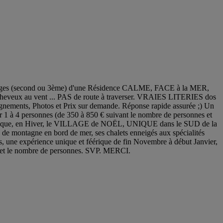
ges (second ou 3ème) d'une Résidence CALME, FACE à la MER,
s cheveux au vent ... PAS de route à traverser. VRAIES LITERIES dos
ements, Photos et Prix sur demande. Réponse rapide assurée ;) Un
1 à 4 personnes (de 350 à 850 € suivant le nombre de personnes et
z pas que, en Hiver, le VILLAGE de NOËL, UNIQUE dans le SUD de la
e montagne en bord de mer, ses chalets enneigés aux spécialités
es, une expérience unique et féérique de fin Novembre à début Janvier,
tes et le nombre de personnes. SVP. MERCI.