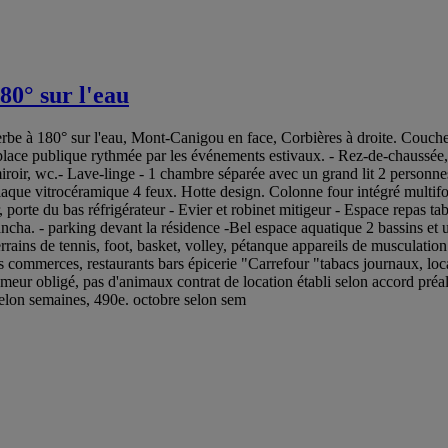
80° sur l'eau
perbe à 180° sur l'eau, Mont-Canigou en face, Corbières à droite. Couche
e place publique rythmée par les événements estivaux. - Rez-de-chaussée, 
iroir, wc.- Lave-linge - 1 chambre séparée avec un grand lit 2 personnes
laque vitrocéramique 4 feux. Hotte design. Colonne four intégré multifo
porte du bas réfrigérateur - Evier et robinet mitigeur - Espace repas table
plancha. - parking devant la résidence -Bel espace aquatique 2 bassins et 
errains de tennis, foot, basket, volley, pétanque appareils de musculati
its commerces, restaurants bars épicerie "Carrefour "tabacs journaux, l
ur obligé, pas d'animaux contrat de location établi selon accord préal
elon semaines, 490e. octobre selon sem