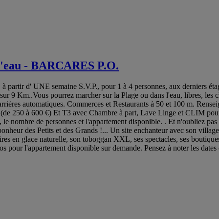
'eau - BARCARES P.O.
 d' UNE semaine S.V.P., pour 1 à 4 personnes, aux derniers éta
ur 9 Km..Vous pourrez marcher sur la Plage ou dans l'eau, libres, le
ères automatiques. Commerces et Restaurants à 50 et 100 m. Renseign
de 250 à 600 €) Et T3 avec Chambre à part, Lave Linge et CLIM pour 
, le nombre de personnes et l'appartement disponible. . Et n'oublie
 des Petits et des Grands !... Un site enchanteur avec son village d
oires en glace naturelle, son toboggan XXL, ses spectacles, ses boutiqu
hotos pour l'appartement disponible sur demande. Pensez à noter les da