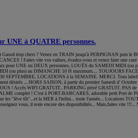
r UNE à QUATRE personnes.
soil trop chers ? Venez en TRAIN jusqu'à PERPIGNAN puis le BUS 
NCES ! Faites vite vos valises, évadez-vous et venez faire une cu
eux pour UNE ou DEUX personnes, LOUÉS du SAMEDI MIDI (ou plu
 (ou plus) au DIMANCHE 10 H maximum.... TOUJOURS FACE à la 
30 SEPTEMBRE, LOCATIONS à la SEMAINE. MERCI. Tous labellisés pa
ement désirés ... HORS SAISON, à partir du premier Samedi d' Octobre j
Accès WIFI GRATUIT.. PARKING privé GRATUIT. PAS de route a trav
LME complet ! C'est à PORT-BARCARES, adorable petit Port de Plaisa
 les "lève tôt"...et la MER à l'infini... toute l'année... Locations 
ignez vous, il reste encore des disponibilités... Mais,faites vite !!!.