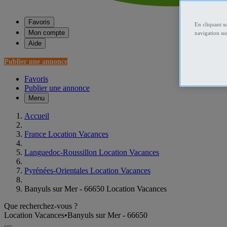
Favoris
En cliquant s
Mon compte
navigation sur
Aide
Publier une annonce
Favoris
Publier une annonce
Menu
Accueil
France Location Vacances
Languedoc-Roussillon Location Vacances
Pyrénées-Orientales Location Vacances
Banyuls sur Mer - 66650 Location Vacances
Que recherchez-vous ?
Location Vacances
•
Banyuls sur Mer - 66650