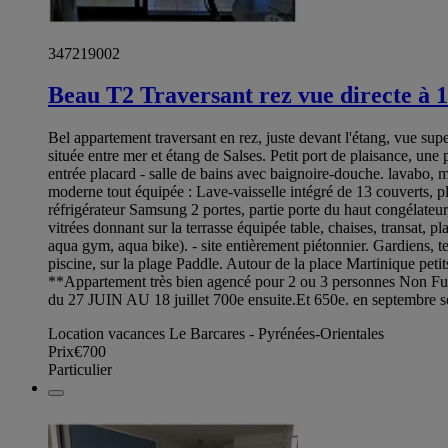
347219002
Beau T2 Traversant rez vue directe à 1
Bel appartement traversant en rez, juste devant l'étang, vue su
située entre mer et étang de Salses. Petit port de plaisance, un
entrée placard - salle de bains avec baignoire-douche. lavabo, m
moderne tout équipée : Lave-vaisselle intégré de 13 couverts, p
réfrigérateur Samsung 2 portes, partie porte du haut congélateur, 
vitrées donnant sur la terrasse équipée table, chaises, transat, 
aqua gym, aqua bike). - site entièrement piétonnier. Gardiens, t
piscine, sur la plage Paddle. Autour de la place Martinique pet
**Appartement très bien agencé pour 2 ou 3 personnes Non Fume
du 27 JUIN AU 18 juillet 700e ensuite.Et 650e. en septembre s
Location vacances Le Barcares - Pyrénées-Orientales
Prix
€700
Particulier