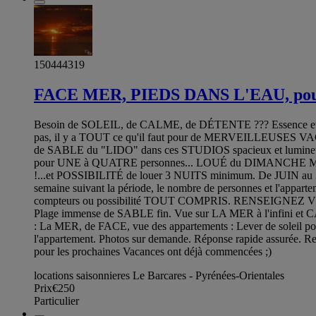
150444319
FACE MER, PIEDS DANS L'EAU, pou
Besoin de SOLEIL, de CALME, de DÉTENTE ??? Essence et Ga
pas, il y a TOUT ce qu'il faut pour de MERVEILLEUSES VACA
de SABLE du "LIDO" dans ces STUDIOS spacieux et lumin
pour UNE à QUATRE personnes... LOUÉ du DIMANCHE MIDI
!...et POSSIBILITÉ de louer 3 NUITS minimum. De JUIN au 
semaine suivant la période, le nombre de personnes et l'appart
compteurs ou possibilité TOUT COMPRIS. RENSEIGNEZ VOUS ! 
Plage immense de SABLE fin. Vue sur LA MER à l'infini et CA
: La MER, de FACE, vue des appartements : Lever de soleil pour
l'appartement. Photos sur demande. Réponse rapide assurée. Rense
pour les prochaines Vacances ont déjà commencées ;)
locations saisonnieres Le Barcares - Pyrénées-Orientales
Prix
€250
Particulier