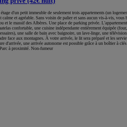
ng privé (42€ nuit)
er étage d'un petit immeuble de seulement trois appartements (un logement
t calme et agréable. Sans voisin de palier et sans aucun vis-à-vis, vous 
ou et le massif des Albères. Une place de parking privée. L'appartemen
atelas confortable, une cuisine indépendante entièrement équipée (four, 
nécessaires), une salle de bain avec baignoire, un lave-linge, une télévi
e face aux montagnes. À votre arrivée, le lit sera préparé et les serviet
eure d'arrivée, une arrivée autonome est possible grâce à un boîtier à cl
 Parc à proximité. Non-fumeur