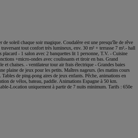
r de soleil chaque soir magique. Coudalère est une presqu'île de rêve
traversant tout confort très lumineux, env. 30 m² + terrasse 7 m².- hall
 placard - 1 salon avec 2 banquettes lit 1 personne, T.V. - Cuisine
nctions +micro-ondes avec coulissants et tiroir en bas. Grand
 et chaises. - ventilateur tour air frais électrique - Grandes baies
une plaine de jeux pour les petits. Maîtres nageurs. (les matins cours
on. Tables de ping-pong aires de jeux enfants. Pêche, animations en
ocation de vélos, bateau, paddle. Animations Espagne à 50 km.
able-Location uniquement à partir de 7 nuits minimum. Tarifs : 650e