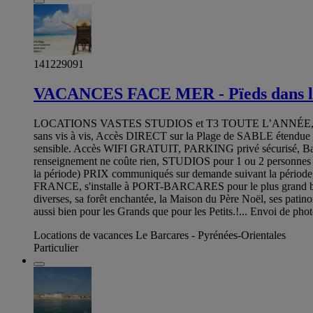
141229091
VACANCES FACE MER - Pïeds dans l
LOCATIONS VASTES STUDIOS et T3 TOUTE L’ANNÉE, à partir
sans vis à vis, Accès DIRECT sur la Plage de SABLE étendue s
sensible. Accès WIFI GRATUIT, PARKING privé sécurisé, Barri
renseignement ne coûte rien, STUDIOS pour 1 ou 2 personnes (
la période) PRIX communiqués sur demande suivant la période
FRANCE, s'installe à PORT-BARCARES pour le plus grand bonheur
diverses, sa forêt enchantée, la Maison du Père Noël, ses patin
aussi bien pour les Grands que pour les Petits.!... Envoi de p
Locations de vacances Le Barcares - Pyrénées-Orientales
Particulier