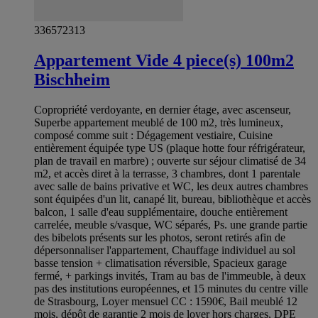
336572313
Appartement Vide 4 piece(s) 100m2
Bischheim
Copropriété verdoyante, en dernier étage, avec ascenseur,
Superbe appartement meublé de 100 m2, très lumineux,
composé comme suit : Dégagement vestiaire, Cuisine
entièrement équipée type US (plaque hotte four réfrigérateur,
plan de travail en marbre) ; ouverte sur séjour climatisé de 34
m2, et accès diret à la terrasse, 3 chambres, dont 1 parentale
avec salle de bains privative et WC, les deux autres chambres
sont équipées d'un lit, canapé lit, bureau, bibliothèque et accès
balcon, 1 salle d'eau supplémentaire, douche entièrement
carrelée, meuble s/vasque, WC séparés, Ps. une grande partie
des bibelots présents sur les photos, seront retirés afin de
dépersonnaliser l'appartement, Chauffage individuel au sol
basse tension + climatisation réversible, Spacieux garage
fermé, + parkings invités, Tram au bas de l'immeuble, à deux
pas des institutions européennes, et 15 minutes du centre ville
de Strasbourg, Loyer mensuel CC : 1590€, Bail meublé 12
mois, dépôt de garantie 2 mois de loyer hors charges, DPE