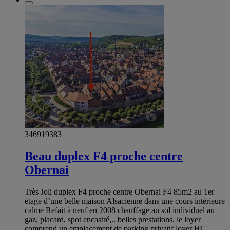
346919383
Beau duplex F4 proche centre
Obernai
Très Joli duplex F4 proche centre Obernai F4 85m2 au 1er
étage d’une belle maison Alsacienne dans une cours intérieure
calme Refait à neuf en 2008 chauffage au sol individuel au
gaz, placard, spot encastré,.. belles prestations. le loyer
comprend un emplacement de parking privatif loyer HC