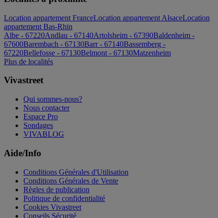
Location appartement France
Location appartement Alsace
Location
appartement Bas-Rhin
Albe - 67220
Andlau - 67140
Artolsheim - 67390
Baldenheim -
67600
Barembach - 67130
Barr - 67140
Bassemberg -
67220
Bellefosse - 67130
Belmont - 67130
Matzenheim
Plus de localités
Vivastreet
Qui sommes-nous?
Nous contacter
Espace Pro
Sondages
VIVABLOG
Aide/Info
Conditions Générales d'Utilisation
Conditions Générales de Vente
Règles de publication
Politique de confidentialité
Cookies Vivastreet
Conseils Sécurité