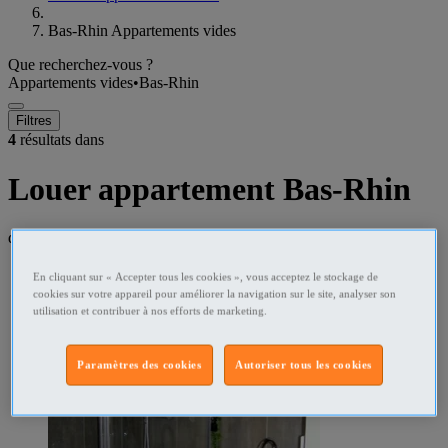
Bas-Rhin Appartements vides
Que recherchez-vous ?
Appartements vides
•
Bas-Rhin
Filtres
4
résultats dans
Louer appartement Bas-Rhin
dans un rayon de
50 kilomètres
En cliquant sur « Accepter tous les cookies », vous acceptez le stockage de
cookies sur votre appareil pour améliorer la navigation sur le site, analyser son
utilisation et contribuer à nos efforts de marketing.
Paramètres des cookies
Autoriser tous les cookies