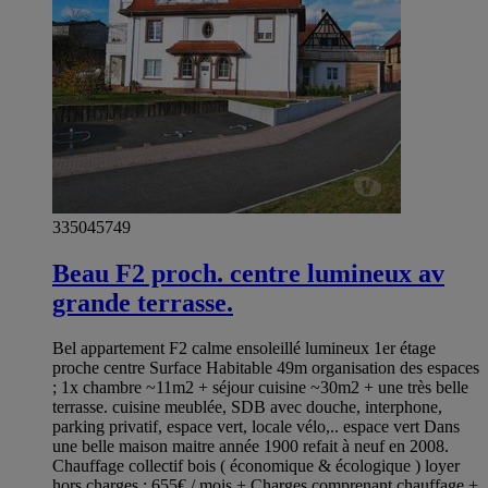
335045749
Beau F2 proch. centre lumineux av
grande terrasse.
Bel appartement F2 calme ensoleillé lumineux 1er étage
proche centre Surface Habitable 49m organisation des espaces
; 1x chambre ~11m2 + séjour cuisine ~30m2 + une très belle
terrasse. cuisine meublée, SDB avec douche, interphone,
parking privatif, espace vert, locale vélo,.. espace vert Dans
une belle maison maitre année 1900 refait à neuf en 2008.
Chauffage collectif bois ( économique & écologique ) loyer
hors charges : 655€ / mois + Charges comprenant chauffage +